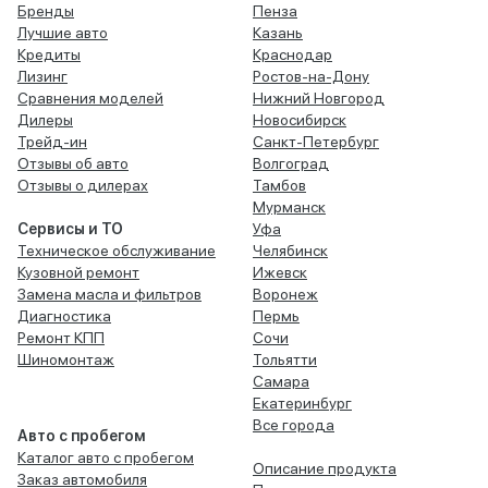
Бренды
Пенза
Лучшие авто
Казань
Кредиты
Краснодар
Лизинг
Ростов-на-Дону
Сравнения моделей
Нижний Новгород
Дилеры
Новосибирск
Трейд-ин
Санкт-Петербург
Отзывы об авто
Волгоград
Отзывы о дилерах
Тамбов
Мурманск
Сервисы и ТО
Уфа
Техническое обслуживание
Челябинск
Кузовной ремонт
Ижевск
Замена масла и фильтров
Воронеж
Диагностика
Пермь
Ремонт КПП
Сочи
Шиномонтаж
Тольятти
Самара
Екатеринбург
Все города
Авто с пробегом
Каталог авто с пробегом
Описание продукта
Заказ автомобиля