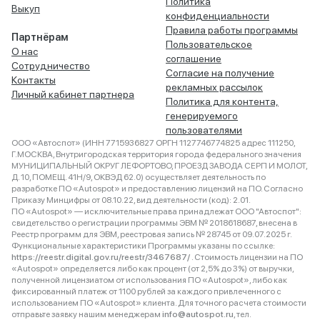
Политика
Выкуп
конфиденциальности
Правила работы программы
Партнёрам
Пользовательское
О нас
соглашение
Сотрудничество
Согласие на получение
Контакты
рекламных рассылок
Личный кабинет партнера
Политика для контента,
генерируемого
пользователями
ООО «Автоспот» (ИНН 7715936827 ОРГН 1127746774825 адрес 111250,
Г.МОСКВА, Внутригородская территория города федерального значения
МУНИЦИПАЛЬНЫЙ ОКРУГ ЛЕФОРТОВО, ПРОЕЗД ЗАВОДА СЕРП И МОЛОТ,
Д. 10, ПОМЕЩ. 41Н/9, ОКВЭД 62.0) осуществляет деятельность по
разработке ПО «Autospot» и предоставлению лицензий на ПО. Согласно
Приказу Минцифры от 08.10.22, вид деятельности (код): 2.01.
ПО «Autospot» — исключительные права принадлежат ООО "Автоспот":
свидетельство о регистрации программы ЭВМ № 2018618687, внесена в
Реестр программ для ЭВМ, реестровая запись № 28745 от 09.07.2025 г.
Функциональные характеристики Программы указаны по ссылке:
https://reestr.digital.gov.ru/reestr/3467687/
. Стоимость лицензии на ПО
«Autospot» определяется либо как процент (от 2,5% до 3%) от выручки,
полученной лицензиатом от использования ПО «Autospot», либо как
фиксированный платеж от 1100 рублей за каждого привлеченного с
использованием ПО «Autospot» клиента. Для точного расчета стоимости
отправьте заявку нашим менеджерам
info@autospot.ru
, тел.