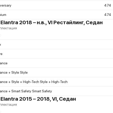
versary
474
mium
474
antra 2018 – н.в., VI Рестайлинг, Седан
плектация
t
e
ve
gance
ance + Style Style
ance + Style + High-Tech Style + High-Tech
ance + Smart Safety Smart Safety
lantra 2015 – 2018, VI, Седан
плектация
t