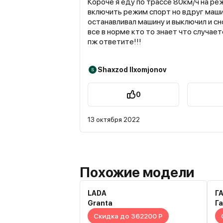
Короче я еду по трассе 80км/ч на ре
включить режим спорт но вдруг маши
останавливал машину и выключил и сн
все в норме кто то знает что случае
пж ответите!!!
Shaxzod Ilxomjonov
0
13 октября 2022
Похожие модели
LADA
Г
Granta
Га
Скидка до 362200 Р