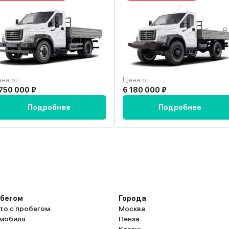
на от
Цена от
750 000 ₽
6 180 000 ₽
Подробнее
Подробнее
обегом
Города
то с пробегом
Москва
омобиля
Пенза