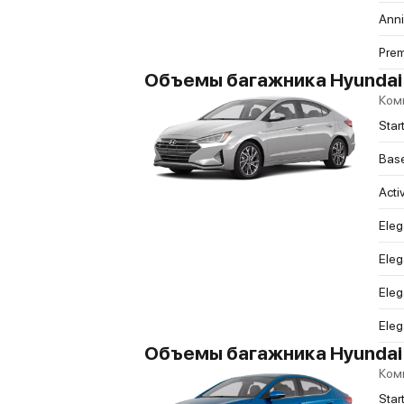
Anni
Pre
Объемы багажника Hyundai El
Ком
Star
Bas
Acti
Ele
Eleg
Eleg
Eleg
Объемы багажника Hyundai E
Ком
Star