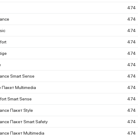
474
gance
474
sic
474
ort
474
tige
474
e
474
ance Smart Sense
474
e Пакет Multimedia
474
ort Smart Sense
474
ance Пакет Style
474
ance Пакет Smart Safety
474
ance Пакет Multimedia
474