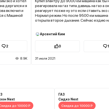
жим эко и хотел
Купил элантру до 9000 км машина как бы 
на дергался и я
реагировала на газ типа давишь на газ а о
ова включил и
реагирует позже ну это если ставить эко
тся с Машиной
Нормал режим. Но после 9500 км машина 
открыла второе дыхание. Сейчас ездию на
резвости по городу в полне хватает. До 2
машина набирает скорость быстро без на
Арсентий Ким
Короче год катаюсь на ней и не было тако
чтоб я не кайфовал за рулем
2
0
8.9K
31 июля 2021
АЗ
ГАЗ
зон Next
Садко Next
Скидка до 10000 Р
Скидка до 10000 Р