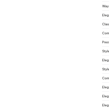
Way
Ele
Clas
Comf
Pres
Styl
Eleg
Styl
Comf
Eleg
Eleg
Eleg