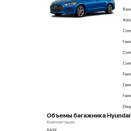
Bas
Acti
Comf
Fami
Comf
Comf
Fami
Fami
Fami
Ele
Объемы багажника Hyundai E
Комплектация
BASE