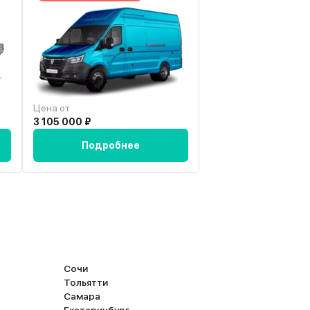
грех жаловаться, ибо он очень неплох.
Цена от
Цена от
3 105 000 ₽
3 886 500 ₽
Подробнее
Подробн
Сочи
Тольятти
Самара