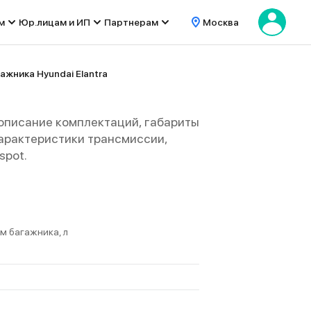
м
Юр.лицам и ИП
Партнерам
Москва
жника Hyundai Elantra
 описание комплектаций, габариты
е характеристики трансмиссии,
spot.
м багажника, л