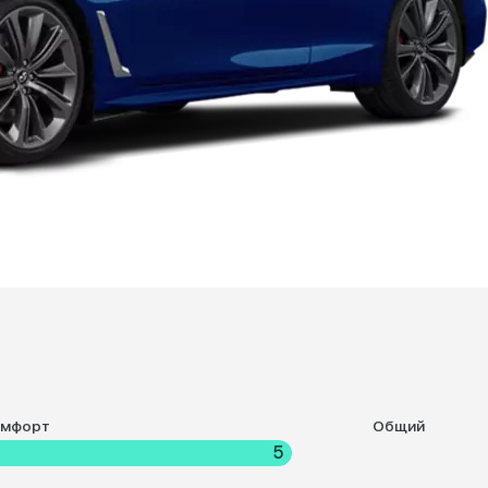
омфорт
Общий
5