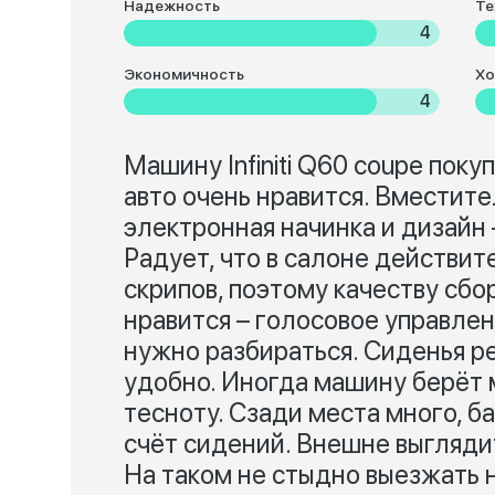
Надежность
Те
4
Экономичность
Хо
4
Машину Infiniti Q60 coupe поку
авто очень нравится. Вместит
электронная начинка и дизайн
Радует, что в салоне действит
скрипов, поэтому качеству сбо
нравится – голосовое управлен
нужно разбираться. Сиденья ре
удобно. Иногда машину берёт м
тесноту. Сзади места много, 
счёт сидений. Внешне выгляди
На таком не стыдно выезжать 