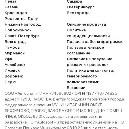
Пенза
Самара
Казань
Екатеринбург
Краснодар
Все города
Ростов-на-Дону
Нижний Новгород
Описание продукта
Новосибирск
Политика
Санкт-Петербург
конфиденциальности
Волгоград
Правила работы программы
Тамбов
Пользовательское
Мурманск
соглашение
Уфа
Согласие на получение
Челябинск
рекламных рассылок
Ижевск
Политика для контента,
Воронеж
генерируемого
Пермь
пользователями
Вакансии
ООО «Автоспот» (ИНН 7715936827 ОРГН 1127746774825
адрес 111250, Г.МОСКВА, Внутригородская территория города
федерального значения МУНИЦИПАЛЬНЫЙ ОКРУГ
ЛЕФОРТОВО, ПРОЕЗД ЗАВОДА СЕРП И МОЛОТ, Д. 10, ПОМЕЩ.
41Н/9, ОКВЭД 62.0) осуществляет деятельность по
разработке ПО «Autospot» и предоставлению лицензий на ПО.
Согласно Приказу Минцифры от 08.10.22, вид деятельности