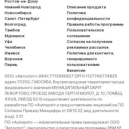
Ростов-на-Дону
Нижний Новгород
Описание продукта
Новосибирск
Политика
Санкт-Петербург
конфиденциальности
Волгоград
Правила работы программы
Тамбов
Пользовательское
Мурманск
соглашение
Уфа
Согласие на получение
Челябинск
рекламных рассылок
Ижевск
Политика для контента,
Воронеж
генерируемого
Пермь
пользователями
Вакансии
ООО «Автоспот» (ИНН 7715936827 ОРГН 1127746774825
адрес 111250, Г.МОСКВА, Внутригородская территория города
федерального значения МУНИЦИПАЛЬНЫЙ ОКРУГ
ЛЕФОРТОВО, ПРОЕЗД ЗАВОДА СЕРП И МОЛОТ, Д. 10, ПОМЕЩ.
41Н/9, ОКВЭД 62.0) осуществляет деятельность по
разработке ПО «Autospot» и предоставлению лицензий на ПО.
Согласно Приказу Минцифры от 08.10.22, вид деятельности
(код): 2.01.
ПО «Autospot» — исключительные права принадлежат ООО
"Автоспот": свидетельство о регистрации программы ЭВМ №