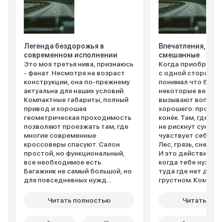
Легенда бездорожья в
Впечатления, кон
современном исполнении
смешанные
Это моя третья нива, признаюсь
Когда приобретал
- фанат. Несмотря на возраст
с одной стороны, 
конструкции, она по-прежнему
понимал что беру,
актуальна для наших условий.
некоторые вещи в
Компактные габариты, полный
вызывают вопросы
привод и хорошая
хорошего: проход
геометрическая проходимость
конёк. Там, где п
позволяют проезжать там, где
не рискнут сунутьс
многие современные
чувствует себя ка
кроссоверы спасуют. Салон
Лес, грязь, снег ей
простой, но функциональный,
И это действитель
все необходимое есть.
когда тебе нужно
Багажник не самый большой, но
туда где нет дорог
для повседневных нужд
грустном. Комфорт
хватает. Двигатель не самый
конечно не про "Н
мощный и экономичный, но
тесновато (особен
Читать полностью
Читать пол
надежный и
вибрации ощущаю
ремонтопригодный. Подвеска
телом. Подвеска 