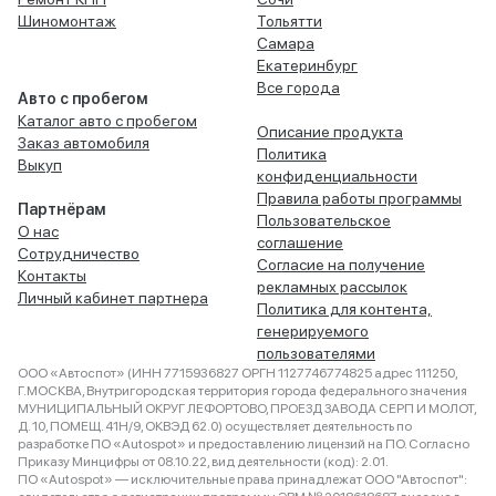
Шиномонтаж
Тольятти
Самара
Екатеринбург
Все города
Авто с пробегом
Каталог авто с пробегом
Описание продукта
Заказ автомобиля
Политика
Выкуп
конфиденциальности
Правила работы программы
Партнёрам
Пользовательское
О нас
соглашение
Сотрудничество
Согласие на получение
Контакты
рекламных рассылок
Личный кабинет партнера
Политика для контента,
генерируемого
пользователями
ООО «Автоспот» (ИНН 7715936827 ОРГН 1127746774825 адрес 111250,
Г.МОСКВА, Внутригородская территория города федерального значения
МУНИЦИПАЛЬНЫЙ ОКРУГ ЛЕФОРТОВО, ПРОЕЗД ЗАВОДА СЕРП И МОЛОТ,
Д. 10, ПОМЕЩ. 41Н/9, ОКВЭД 62.0) осуществляет деятельность по
разработке ПО «Autospot» и предоставлению лицензий на ПО. Согласно
Приказу Минцифры от 08.10.22, вид деятельности (код): 2.01.
ПО «Autospot» — исключительные права принадлежат ООО "Автоспот":