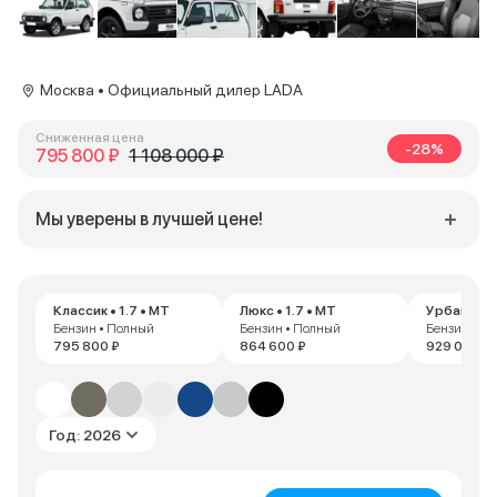
Москва • Официальный дилер LADA
Сниженная цена
-28%
795 800 ₽
1 108 000 ₽
Мы уверены в лучшей цене!
Классик • 1.7 • MT
Люкс • 1.7 • MT
Урбан • 1.
Бензин • Полный
Бензин • Полный
Бензин • П
795 800 ₽
864 600 ₽
929 000 ₽
Год: 2026