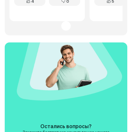
4
0
5
энергоемкая, неровности
каждая кочка отда
отрабатывает достойно. Для
позвоночнике. Эр
активного отдыха на природе –
привет из прошлог
отличный вариант.
какое-то угловато
нелогичное. Расх
тоже не радует, о
городу. А еще, буд
тому, что "Нива" 
постоянного внима
То тут подкрутить
подтянуть. Но есл
из нужного места,
хобби, чем пробле
Legend не про ко
престиж, это про
функциональность
возможность прое
другие не смогут. 
нужна рабочая ло
бездорожья, непр
ремонтопригодная
неплохой вариант.
не жалею о покупк
задачи она выполн
Остались вопросы?
отлично. И кстати 