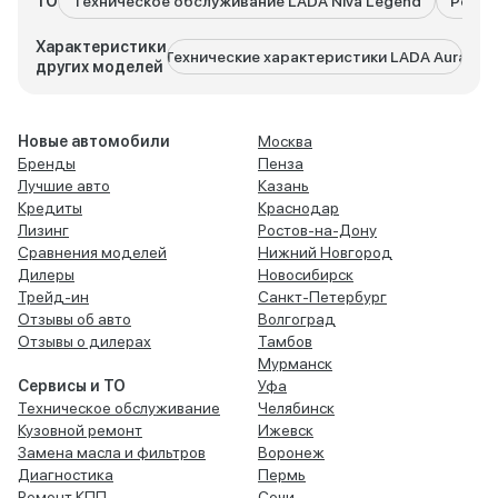
ТО
Техническое обслуживание LADA Niva Legend
Ремон
Характеристики
Технические характеристики LADA Aura
Техни
других моделей
Новые автомобили
Москва
Бренды
Пенза
Лучшие авто
Казань
Кредиты
Краснодар
Лизинг
Ростов-на-Дону
Сравнения моделей
Нижний Новгород
Дилеры
Новосибирск
Трейд-ин
Санкт-Петербург
Отзывы об авто
Волгоград
Отзывы о дилерах
Тамбов
Мурманск
Сервисы и ТО
Уфа
Техническое обслуживание
Челябинск
Кузовной ремонт
Ижевск
Замена масла и фильтров
Воронеж
Диагностика
Пермь
Ремонт КПП
Сочи