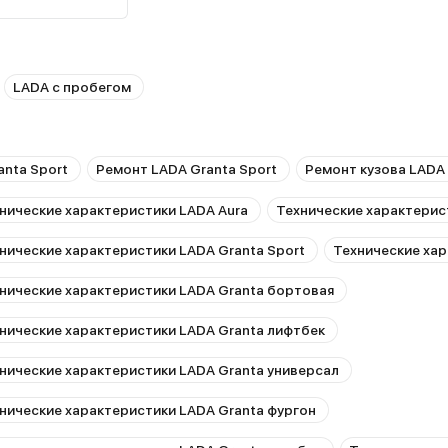
nta Sport
, все-таки
ла также на
й всего лишь.
LADA с пробегом
торая отлично
проблем даже
 заметно не
 придется
nta Sport
Ремонт LADA Granta Sport
Ремонт кузова LADA 
я нашего
нические характеристики LADA Aura
Технические характерис
ботает мощно и
, чем обдув.
нические характеристики LADA Granta Sport
Технические хар
 просторный, в
кинуть коляску
нические характеристики LADA Granta бортовая
лжна была быть
нические характеристики LADA Granta лифтбек
дираюсь,
на печка,
нические характеристики LADA Granta универсал
с газовой
овно вернулся
нические характеристики LADA Granta фургон