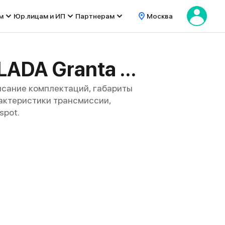
м
Юр.лицам и ИП
Партнерам
Москва
Технические характеристики модели LADA Granta Sport
исание комплектаций, габариты
арактеристики трансмиссии,
spot.