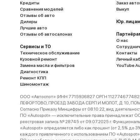
Кредиты
Заказ авт
Сравнения моделей
Выкуп
Отзывы об авто
Дилеры
Юр. лицам
Лучшие авто
Отзывы об автосалонах
Партнёра
О нас
Сервисы и ТО
Сотруднич
Техническое обслуживание
Контакты
Кузовной ремонт
Личный ка
Замена масла и фильтров
YouTube A
Диагностика
Ремонт КПП
Шиномонтаж
ООО «Автоспот» (ИНН 7715936827 ОРГН 1127746774825
ЛЕФОРТОВО, ПРОЕЗД ЗАВОДА СЕРП И МОЛОТ, Д. 10, ПОМЕЩ
Согласно Приказу Минцифры от 08.10.22, вид деятельности
ПО «Autospot» — исключительные права принадлежат ООО
реестровая запись № 28745 от 09.07.2025 г. Функционал
«Autospot» определяется либо как процент (от 2,5% до 3
каждого привлеченного с использованием ПО «Autospot»