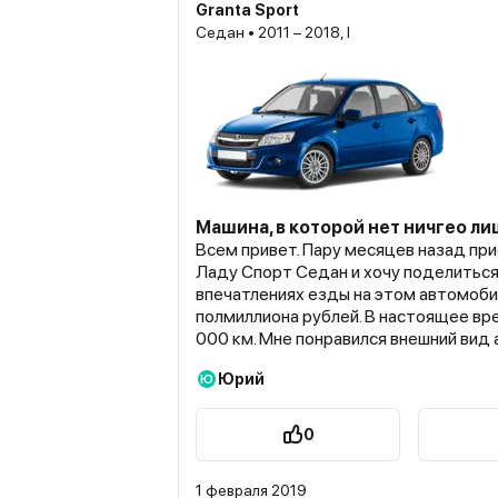
Granta Sport
Седан • 2011 – 2018, I
Машина, в которой нет ничгео л
Всем привет. Пару месяцев назад пр
Ладу Спорт Седан и хочу поделиться 
впечатлениях езды на этом автомобил
полмиллиона рублей. В настоящее вр
000 км. Мне понравился внешний вид автомобиля, да
и внутри она не плоха. Кресла удобны
Юрий
Ю
закос под спорткары, но в целом оче
плохо. По крайней мере лучше, чем на
просторный, нет ничего лишнего, но и
0
конечно чего ни будь добавить. Но об
порядку. На этой Ладе мне понравилась МКП,
1 февраля 2019
передачи включаются своевременно и