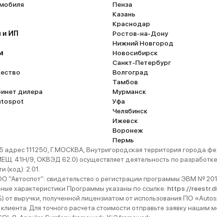
омобиля
Пенза
Казань
Краснодар
 и ИП
Ростов-на-Дону
Нижний Новгород
м
Новосибирск
Санкт-Петербург
ество
Волгоград
Тамбов
бинет дилера
Мурманск
utospot
Уфа
Челябинск
Ижевск
Воронеж
Пермь
 адрес 111250, Г.МОСКВА, Внутригородская территория города
. 41Н/9, ОКВЭД 62.0) осуществляет деятельность по разработке 
 (код): 2.01.
 "Автоспот": свидетельство о регистрации программы ЭВМ № 201
ьные характеристики Программы указаны по ссылке:
https://reestr.
%) от выручки, полученной лицензиатом от использования ПО «Autos
 клиента. Для точного расчета стоимости отправьте заявку нашим