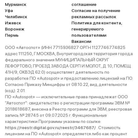
Мурманск
соглашение
Уфа
Согласие на получение
Челябинск
рекламных рассылок
Ижевск
Политика для контента,
Воронеж
генерируемого
Пермь
пользователями
Вакансии
ООО «Автоспот» (ИНН 7715936827 ОРГН 1127746774825
адрес 111250, Г.МОСКВА, Внутригородская территория города
федерального значения МУНИЦИПАЛЬНЫЙ ОКРУГ
ЛЕФОРТОВО, ПРОЕЗД ЗАВОДА СЕРП И МОЛОТ, Д. 10, ПОМЕЩ.
41Н/9, ОКВЭД 62.0) осуществляет деятельность по
разработке ПО «Autospot» и предоставлению лицензий на ПО.
Согласно Приказу Минцифры от 08.10.22, вид деятельности
(код): 2.01.
ПО «Autospot» — исключительные права принадлежат ООО
"Автоспот": свидетельство о регистрации программы ЭВМ №
2018618687, внесена в Реестр программ для ЭВМ, реестровая
запись № 28745 от 09.07.2025 г. Функциональные
характеристики Программы указаны по ссылке:
https://reestr.digital.gov.ru/reestr/3467687/
. Стоимость
лицензии на ПО «Autospot» определяется либо как процент