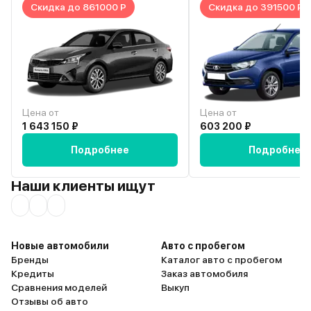
Скидка до 861000 Р
Скидка до 391500 Р
– Granta Sport отличный выбор.
простительно. Granta Sp
отличный вариант для те
хочет получить удоволь
вождения за разумные 
Да, есть свои недостатк
плюсы их перевешивают
Рекомендую тем, кто го
"механике" и ценит акт
Цена от
Цена от
стиль вождения.
1 643 150 ₽
603 200 ₽
Подробнее
Подробнее
Наши клиенты ищут
Новые автомобили
Авто с пробегом
Бренды
Каталог авто с пробегом
Кредиты
Заказ автомобиля
Сравнения моделей
Выкуп
Отзывы об авто