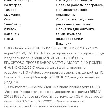
Санкт-Петербург
конфиденциальности
Волгоград
Правила работы программы
Тамбов
Пользовательское
Мурманск
соглашение
Уфа
Согласие на получение
Челябинск
рекламных рассылок
Ижевск
Политика для контента,
Воронеж
генерируемого
Пермь
пользователями
Вакансии
ООО «Автоспот» (ИНН 7715936827 ОРГН 1127746774825
адрес 111250, Г.МОСКВА, Внутригородская территория города
федерального значения МУНИЦИПАЛЬНЫЙ ОКРУГ
ЛЕФОРТОВО, ПРОЕЗД ЗАВОДА СЕРП И МОЛОТ, Д. 10, ПОМЕЩ.
41Н/9, ОКВЭД 62.0) осуществляет деятельность по
разработке ПО «Autospot» и предоставлению лицензий на ПО.
Согласно Приказу Минцифры от 08.10.22, вид деятельности
(код): 2.01.
ПО «Autospot» — исключительные права принадлежат ООО
"Автоспот": свидетельство о регистрации программы ЭВМ №
2018618687, внесена в Реестр программ для ЭВМ, реестровая
запись № 28745 от 09.07.2025 г. Функциональные
характеристики Программы указаны по ссылке: