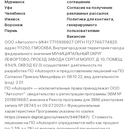
Мурманск
соглашение
Уфа
Согласие на получение
Челябинск
рекламных рассылок
Ижевск
Политика для контента,
Воронеж
генерируемого
Пермь
пользователями
Вакансии
ООО «Автоспот» (ИНН 7715936827 ОРГН 1127746774825
адрес 111250, Г.МОСКВА, Внутригородская территория города
федерального значения МУНИЦИПАЛЬНЫЙ ОКРУГ
ЛЕФОРТОВО, ПРОЕЗД ЗАВОДА СЕРП И МОЛОТ, Д. 10, ПОМЕЩ.
41Н/9, ОКВЭД 62.0) осуществляет деятельность по
разработке ПО «Autospot» и предоставлению лицензий на ПО.
Согласно Приказу Минцифры от 08.10.22, вид деятельности
(код): 2.01.
ПО «Autospot» — исключительные права принадлежат ООО
"Автоспот": свидетельство о регистрации программы ЭВМ №
2018618687, внесена в Реестр программ для ЭВМ, реестровая
запись № 28745 от 09.07.2025 г. Функциональные
характеристики Программы указаны по ссылке:
https://reestr.digital.gov.ru/reestr/3467687/
. Стоимость
лицензии на ПО «Autospot» определяется либо как процент
(от 2,5% до 3%) от выручки, полученной лицензиатом от