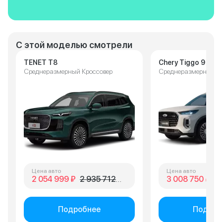
С этой моделью смотрели
TENET T8
Chery Tiggo 9
Среднеразмерный Кроссовер
Среднеразмерный К
Цена авто
Цена авто
2 054 999 ₽
2 935 712 ₽
3 008 750 ₽
3 
Подробнее
Подроб