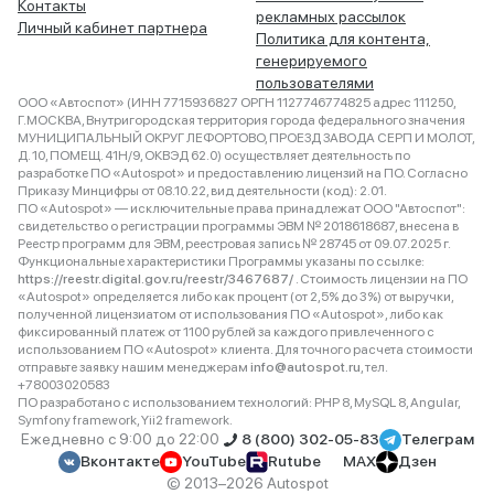
Контакты
рекламных рассылок
Личный кабинет партнера
Политика для контента,
генерируемого
пользователями
ООО «Автоспот» (ИНН 7715936827 ОРГН 1127746774825 адрес 111250,
Г.МОСКВА, Внутригородская территория города федерального значения
МУНИЦИПАЛЬНЫЙ ОКРУГ ЛЕФОРТОВО, ПРОЕЗД ЗАВОДА СЕРП И МОЛОТ,
Д. 10, ПОМЕЩ. 41Н/9, ОКВЭД 62.0) осуществляет деятельность по
разработке ПО «Autospot» и предоставлению лицензий на ПО. Согласно
Приказу Минцифры от 08.10.22, вид деятельности (код): 2.01.
ПО «Autospot» — исключительные права принадлежат ООО "Автоспот":
свидетельство о регистрации программы ЭВМ № 2018618687, внесена в
Реестр программ для ЭВМ, реестровая запись № 28745 от 09.07.2025 г.
Функциональные характеристики Программы указаны по ссылке:
https://reestr.digital.gov.ru/reestr/3467687/
. Стоимость лицензии на ПО
«Autospot» определяется либо как процент (от 2,5% до 3%) от выручки,
полученной лицензиатом от использования ПО «Autospot», либо как
фиксированный платеж от 1100 рублей за каждого привлеченного с
использованием ПО «Autospot» клиента. Для точного расчета стоимости
отправьте заявку нашим менеджерам
info@autospot.ru
, тел.
+78003020583
ПО разработано с использованием технологий: PHP 8, MySQL 8, Angular,
Symfony framework, Yii2 framework.
Ежедневно с 9:00 до 22:00
8 (800) 302-05-83
Телеграм
Вконтакте
YouTube
Rutube
MAX
Дзен
© 2013–2026 Autospot