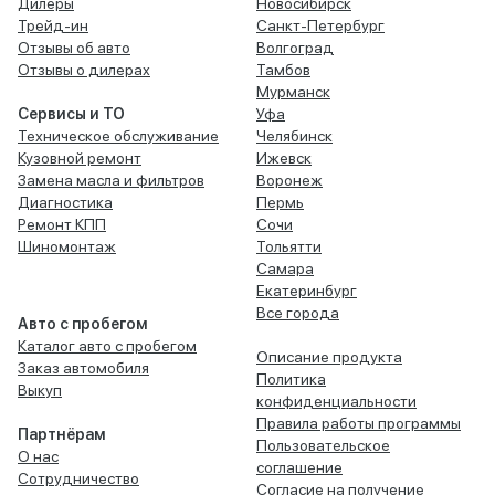
Дилеры
Новосибирск
Трейд-ин
Санкт-Петербург
Отзывы об авто
Волгоград
Отзывы о дилерах
Тамбов
Мурманск
Сервисы и ТО
Уфа
Техническое обслуживание
Челябинск
Кузовной ремонт
Ижевск
Замена масла и фильтров
Воронеж
Диагностика
Пермь
Ремонт КПП
Сочи
Шиномонтаж
Тольятти
Самара
Екатеринбург
Все города
Авто с пробегом
Каталог авто с пробегом
Описание продукта
Заказ автомобиля
Политика
Выкуп
конфиденциальности
Правила работы программы
Партнёрам
Пользовательское
О нас
соглашение
Сотрудничество
Согласие на получение