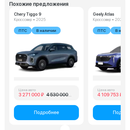
Похожие предложения
Chery Tiggo 9
Geely Atlas
Кроссовер • 2025
Кроссовер • 2025
ПТС
В наличии
ПТС
В нали
Цена авто
Цена авто
3 271 000 ₽
4 530 000 ₽
4 109 753 ₽
4 
Подробнее
Подроб