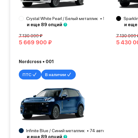
Crystal White Pearl / Белый металлик
54 авто
Sparkli
Москв
и еще 89 опций
и еще
7 130 000 ₽
7 130 000 
5 669 900 ₽
5 430 0
Nordcross • 001
ПТС
В наличии
Infinite Blue / Синий металлик
74 авто
Москва
20
и еще 89 опций