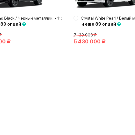
ng Black / Черный металлик
а
2025
112 авто
Москва
Crystal White Pearl / Белый
2026
 89 опций
и еще 89 опций
₽
7 130 000 ₽
00 ₽
5 430 000 ₽
26