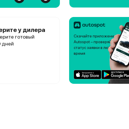
ерите у дилера
ерите готовый
Скачайте приложение
Autospot – проверяйте
0 дней
статус заявки в любое
время