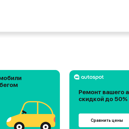
мобили
обегом
Ремонт вашего а
скидкой до 50%
Сравнить цены