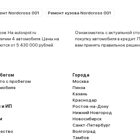
онт Nordcross 001
Ремонт кузова Nordcross 001
в. На autospot.ru
Ознакомьтесь с актуальной стоимостью , воспользуйтесь возм
личии 4 автомобиля. Цены на
покупку автомобиля в кредит. 
автосалонах начинаются от 5 430 000 рублей.
вам принять правильное решен
обегом
Города
то с пробегом
Москва
омобиля
Пенза
Казань
Краснодар
 и ИП
Ростов-на-Дону
Нижний Новгород
м
Новосибирск
Санкт-Петербург
ество
Волгоград
Тамбов