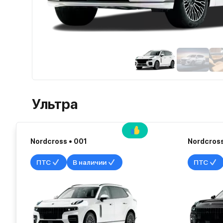
Ультра
Nordcross • 001
Nordcross
ПТС
В наличии
ПТС