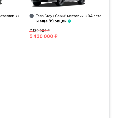
 металлик
54 авто
Tech Grey / Серый металлик
Москва
2026
94 авто
Москв
и еще 89 опций
7 130 000 ₽
5 430 000 ₽