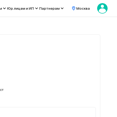
м
Юр.лицам и ИП
Партнерам
Москва
ест