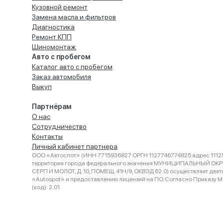
Кузовной ремонт
Замена масла и фильтров
Диагностика
Ремонт КПП
Шиномонтаж
Авто с пробегом
Каталог авто с пробегом
Заказ автомобиля
Выкуп
Партнёрам
О нас
Сотрудничество
Контакты
Личный кабинет партнера
ООО «Автоспот» (ИНН 7715936827 ОРГН 1127746774825 адрес 11125
территория города федерального значения МУНИЦИПАЛЬНЫЙ ОК
СЕРП И МОЛОТ, Д. 10, ПОМЕЩ. 41Н/9, ОКВЭД 62.0) осуществляет деят
«Autospot» и предоставлению лицензий на ПО. Согласно Приказу Ми
(код): 2.01.