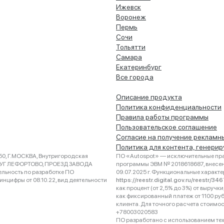
Ижевск
Воронеж
Пермь
Сочи
Тольятти
Самара
Екатеринбург
Все города
Описание продукта
Политика конфиденциальности
Правила работы программы
Пользовательское соглашение
Согласие на получение рекламн
Политика для контента, генери
0, Г.МОСКВА, Внутригородская
ПО «Autospot» — исключительные пра
РУГ ЛЕФОРТОВО, ПРОЕЗД ЗАВОДА
программы ЭВМ № 2018618687, внесена
ельность по разработке ПО
09.07.2025 г. Функциональные характ
нцифры от 08.10.22, вид деятельности
https://reestr.digital.gov.ru/reestr/3
как процент (от 2,5% до 3%) от выруч
как фиксированный платеж от 1100 ру
клиента. Для точного расчета стоимо
+78003020583
ПО разработано с использованием техно