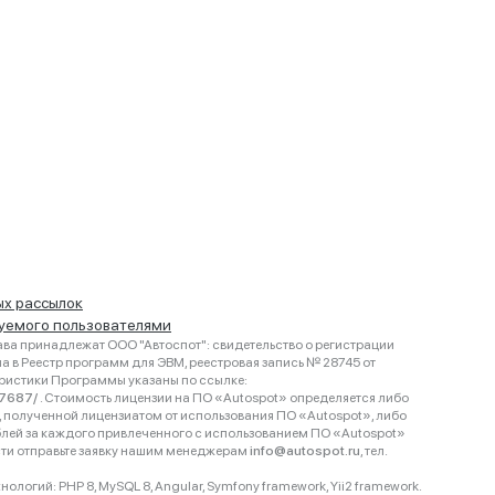
ых рассылок
руемого пользователями
ва принадлежат ООО "Автоспот": свидетельство о регистрации
 в Реестр программ для ЭВМ, реестровая запись № 28745 от
еристики Программы указаны по ссылке:
467687/
. Стоимость лицензии на ПО «Autospot» определяется либо
ки, полученной лицензиатом от использования ПО «Autospot», либо
блей за каждого привлеченного с использованием ПО «Autospot»
сти отправьте заявку нашим менеджерам
info@autospot.ru
, тел.
логий: PHP 8, MySQL 8, Angular, Symfony framework, Yii2 framework.