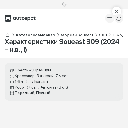
Каталог новых авто
Модели Soueast
S09
О моде
Характеристики Soueast S09 (2024
– н.в., I)
Престиж, Премиум
Кроссовер, 5 дверей, 7 мест
1.6 л., 2 л. / Бензин
Робот (7 ст.) / Автомат (8 ст.)
Передний, Полный