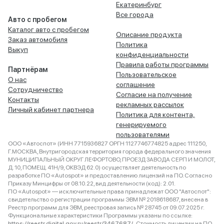
Екатеринбург
Все города
Авто с пробегом
Каталог авто с пробегом
Описание продукта
Заказ автомобиля
Политика
Выкуп
конфиденциальности
Правила работы программы
Партнёрам
Пользовательское
О нас
соглашение
Сотрудничество
Согласие на получение
Контакты
рекламных рассылок
Личный кабинет партнера
Политика для контента,
генерируемого
пользователями
ООО «Автоспот» (ИНН 7715936827 ОРГН 1127746774825 адрес 111250,
Г.МОСКВА, Внутригородская территория города федерального значения
МУНИЦИПАЛЬНЫЙ ОКРУГ ЛЕФОРТОВО, ПРОЕЗД ЗАВОДА СЕРП И МОЛОТ,
Д. 10, ПОМЕЩ. 41Н/9, ОКВЭД 62.0) осуществляет деятельность по
разработке ПО «Autospot» и предоставлению лицензий на ПО. Согласно
Приказу Минцифры от 08.10.22, вид деятельности (код): 2.01.
ПО «Autospot» — исключительные права принадлежат ООО "Автоспот":
свидетельство о регистрации программы ЭВМ № 2018618687, внесена в
Реестр программ для ЭВМ, реестровая запись № 28745 от 09.07.2025 г.
Функциональные характеристики Программы указаны по ссылке:
https://reestr.digital.gov.ru/reestr/3467687/
. Стоимость лицензии на ПО