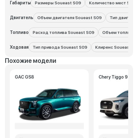
Габариты
Размеры Soueast S09
Количество мест Soue
Двигатель
Объем двигателя Soueast S09
Тип двигател
Топливо
Расход топлива Soueast S09
Объем топливног
Ходовая
Тип привода Soueast S09
Клиренс Soueast S
Похожие модели
GAC GS8
Chery Tiggo 9