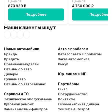
Цена от
Цена от
поддержка устойчивости, в
рулевого вала проблему
873 939 ₽
4 750 000 ₽
поворотах нет крена. Не очень
решила от слова «совсем
доволен расходом топлива, от
бьет в руль, как раньше.
Подробнее
Подробнее
двигателя в 2.8 сложно ожидать
новая машина!!! И вот эти вот
меньших цифр. Еще один
недостатки для меня л
Наши клиенты ищут
отрицательный момент –
перекрывают все досто
стоимость запчастей, дисков и
Всерьёз задумываюсь о
шин. Очень рекомендую этот
продаже, начал даже
автомобиль!
присматривать себе что
другое. Если бы можно 
Новые автомобили
Авто с пробегом
отмотать всё назад, ез
Бренды
Каталог авто с пробегом
своём предыдущем Hilu
Кредиты
Заказ автомобиля
парился. А тут японцы м
Сравнения моделей
Выкуп
основательно так разоч
Отзывы об авто
представить себе не мог
Дилеры
Юр. лицам и ИП
новой машине будут ст
Лучшие авто
серьёзные косяки.
Отзывы об автосалонах
Партнёрам
О нас
Сервисы и ТО
Сотрудничество
Техническое обслуживание
Контакты
Кузовной ремонт
Личный кабинет дилера
Замена масла и фильтров
YouTube Autospot