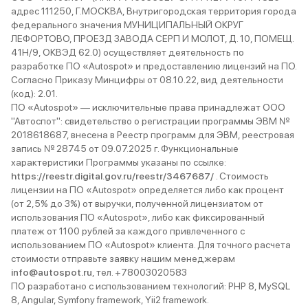
адрес 111250, Г.МОСКВА, Внутригородская территория города
федерального значения МУНИЦИПАЛЬНЫЙ ОКРУГ
ЛЕФОРТОВО, ПРОЕЗД ЗАВОДА СЕРП И МОЛОТ, Д. 10, ПОМЕЩ.
41Н/9, ОКВЭД 62.0) осуществляет деятельность по
разработке ПО «Autospot» и предоставлению лицензий на ПО.
Согласно Приказу Минцифры от 08.10.22, вид деятельности
(код): 2.01.
ПО «Autospot» — исключительные права принадлежат ООО
"Автоспот": свидетельство о регистрации программы ЭВМ №
2018618687, внесена в Реестр программ для ЭВМ, реестровая
запись № 28745 от 09.07.2025 г. Функциональные
характеристики Программы указаны по ссылке:
https://reestr.digital.gov.ru/reestr/3467687/
. Стоимость
лицензии на ПО «Autospot» определяется либо как процент
(от 2,5% до 3%) от выручки, полученной лицензиатом от
использования ПО «Autospot», либо как фиксированный
платеж от 1100 рублей за каждого привлеченного с
использованием ПО «Autospot» клиента. Для точного расчета
стоимости отправьте заявку нашим менеджерам
info@autospot.ru
, тел. +78003020583
ПО разработано с использованием технологий: PHP 8, MySQL
8, Angular, Symfony framework, Yii2 framework.