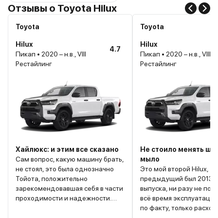
Отзывы о Toyota Hilux
Toyota
Toyota
Hilux
Hilux
4.7
Пикап • 2020 – н.в., VIII
Пикап • 2020 – н.в., VIII
Рестайлинг
Рестайлинг
Хайлюкс: и этим все сказано
Не стоило менять ши
Сам вопрос, какую машину брать,
мыло
не стоял, это была однозначно
Это мой второй Hilux,
Тойота, положительно
предыдущий был 2013 
зарекомендовавшая себя в части
выпуска, ни разу не под
проходимости и надежности.
всё время эксплуатации
Долго мучился выбором между
по факту, только расход
дизелем и бензином. И дело не
работала, как часики. З