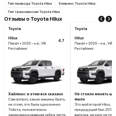
Тип привода Toyota Hilux
Клиренс Toyota Hilux
Тип трансмиссии Toyota Hilux
Отзывы о Toyota Hilux
Toyota
Toyota
Hilux
Hilux
4.7
Пикап • 2020 – н.в., VIII
Пикап • 2020 – н.в., VIII
Рестайлинг
Рестайлинг
Хайлюкс: и этим все сказано
Не стоило менять ши
Сам вопрос, какую машину брать,
мыло
не стоял, это была однозначно
Это мой второй Hilux,
Тойота, положительно
предыдущий был 2013 
зарекомендовавшая себя в части
выпуска, ни разу не под