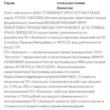
Пермь
пользователями
Вакансии
ООО «Автоспот» (ИНН 7715936827 ОРГН 1127746774825
адрес 111250, Г.МОСКВА, Внутригородская территория города
федерального значения МУНИЦИПАЛЬНЫЙ ОКРУГ
ЛЕФОРТОВО, ПРОЕЗД ЗАВОДА СЕРП И МОЛОТ, Д. 10, ПОМЕЩ.
41Н/9, ОКВЭД 62.0) осуществляет деятельность по
разработке ПО «Autospot» и предоставлению лицензий на ПО.
Согласно Приказу Минцифры от 08.10.22, вид деятельности
(код): 2.01.
ПО «Autospot» — исключительные права принадлежат ООО
"Автоспот": свидетельство о регистрации программы ЭВМ №
2018618687, внесена в Реестр программ для ЭВМ, реестровая
запись № 28745 от 09.07.2025 г. Функциональные
характеристики Программы указаны по ссылке:
https://reestr.digital.gov.ru/reestr/3467687/
. Стоимость
лицензии на ПО «Autospot» определяется либо как процент
(от 2,5% до 3%) от выручки, полученной лицензиатом от
использования ПО «Autospot», либо как фиксированный
платеж от 1100 рублей за каждого привлеченного с
использованием ПО «Autospot» клиента. Для точного расчета
стоимости отправьте заявку нашим менеджерам