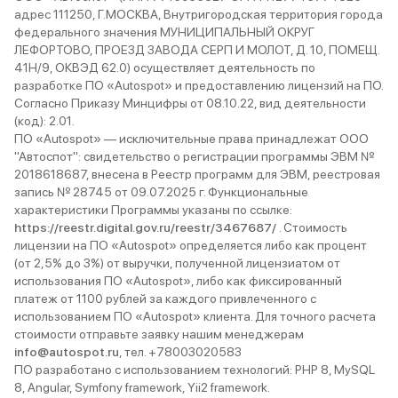
адрес 111250, Г.МОСКВА, Внутригородская территория города
федерального значения МУНИЦИПАЛЬНЫЙ ОКРУГ
ЛЕФОРТОВО, ПРОЕЗД ЗАВОДА СЕРП И МОЛОТ, Д. 10, ПОМЕЩ.
41Н/9, ОКВЭД 62.0) осуществляет деятельность по
разработке ПО «Autospot» и предоставлению лицензий на ПО.
Согласно Приказу Минцифры от 08.10.22, вид деятельности
(код): 2.01.
ПО «Autospot» — исключительные права принадлежат ООО
"Автоспот": свидетельство о регистрации программы ЭВМ №
2018618687, внесена в Реестр программ для ЭВМ, реестровая
запись № 28745 от 09.07.2025 г. Функциональные
характеристики Программы указаны по ссылке:
https://reestr.digital.gov.ru/reestr/3467687/
. Стоимость
лицензии на ПО «Autospot» определяется либо как процент
(от 2,5% до 3%) от выручки, полученной лицензиатом от
использования ПО «Autospot», либо как фиксированный
платеж от 1100 рублей за каждого привлеченного с
использованием ПО «Autospot» клиента. Для точного расчета
стоимости отправьте заявку нашим менеджерам
info@autospot.ru
, тел. +78003020583
ПО разработано с использованием технологий: PHP 8, MySQL
8, Angular, Symfony framework, Yii2 framework.