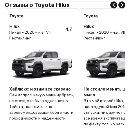
Отзывы о Toyota Hilux
Toyota
Toyota
Hilux
Hilux
4.7
Пикап • 2020 – н.в., VIII
Пикап • 2020 – н.в., VIII
Рестайлинг
Рестайлинг
Хайлюкс: и этим все сказано
Не стоило менять ши
Сам вопрос, какую машину брать,
мыло
не стоял, это была однозначно
Это мой второй Hilux,
Тойота, положительно
предыдущий был 2013 
зарекомендовавшая себя в части
выпуска, ни разу не под
проходимости и надежности.
всё время эксплуатации
Долго мучился выбором между
по факту, только расход
дизелем и бензином. И дело не
работала, как часики. З