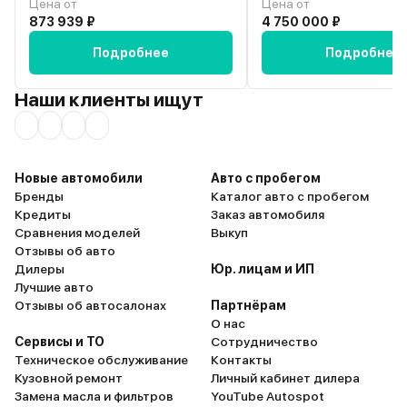
Цена от
Цена от
поддержка устойчивости, в
рулевого вала проблему
873 939 ₽
4 750 000 ₽
поворотах нет крена. Не очень
решила от слова «совсем
доволен расходом топлива, от
бьет в руль, как раньше.
Подробнее
Подробнее
двигателя в 2.8 сложно ожидать
новая машина!!! И вот эти вот
меньших цифр. Еще один
недостатки для меня л
Наши клиенты ищут
отрицательный момент –
перекрывают все досто
стоимость запчастей, дисков и
Всерьёз задумываюсь о
шин. Очень рекомендую этот
продаже, начал даже
автомобиль!
присматривать себе что
другое. Если бы можно 
Новые автомобили
Авто с пробегом
отмотать всё назад, ез
Бренды
Каталог авто с пробегом
своём предыдущем Hilu
Кредиты
Заказ автомобиля
парился. А тут японцы м
Сравнения моделей
Выкуп
основательно так разоч
Отзывы об авто
представить себе не мог
Дилеры
Юр. лицам и ИП
новой машине будут ст
Лучшие авто
серьёзные косяки.
Отзывы об автосалонах
Партнёрам
О нас
Сервисы и ТО
Сотрудничество
Техническое обслуживание
Контакты
Кузовной ремонт
Личный кабинет дилера
Замена масла и фильтров
YouTube Autospot