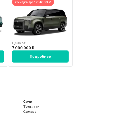
Скидка до 1251000 Р
Скидка до 140000
(например, с тем же фортунером), то с сиден
будет все нормально. Салон выглядит просто
даже с моими не самыми маленькими габарит
себя уютно чувствую на любом из сидений в м
Цена от
Цена от
7 099 000 ₽
4 390 000 ₽
Подробнее
Подробн
Сочи
Тольятти
Самара