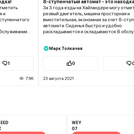
одка!
8-ступенчатый автомат - это находка
отметить
За 3 года езды на Хайландере могу отме
я и
резвый двигатель, машина просторная и
-ступенчатого
вместительная, экономная за счет 8-сту
автомата. Сиденья быстро и удобно
обслуживании
раскладываются и складываются. В обсл
о пыльник на
недорогой, за все время менял только пы
гранату.
Марк Толкачев
М
1
0
7.9K
23 августа 2021
XEED
WEY
X
07