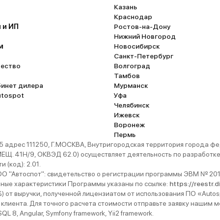
Казань
Краснодар
 и ИП
Ростов-на-Дону
Нижний Новгород
м
Новосибирск
Санкт-Петербург
ество
Волгоград
Тамбов
бинет дилера
Мурманск
utospot
Уфа
Челябинск
Ижевск
Воронеж
Пермь
 адрес 111250, Г.МОСКВА, Внутригородская территория города
. 41Н/9, ОКВЭД 62.0) осуществляет деятельность по разработке 
 (код): 2.01.
 "Автоспот": свидетельство о регистрации программы ЭВМ № 201
ьные характеристики Программы указаны по ссылке:
https://reestr.
%) от выручки, полученной лицензиатом от использования ПО «Autos
 клиента. Для точного расчета стоимости отправьте заявку нашим
 8, Angular, Symfony framework, Yii2 framework.