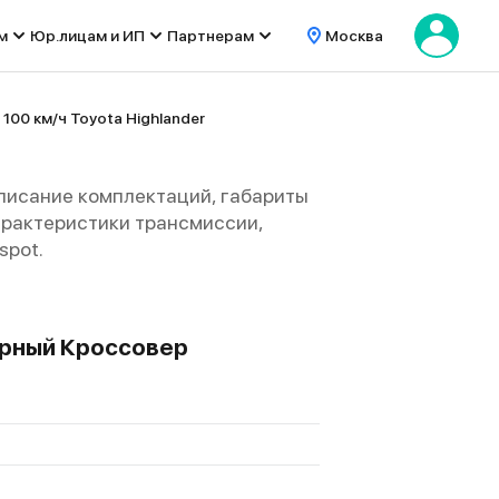
м
Юр.лицам и ИП
Партнерам
Москва
 100 км/ч Toyota Highlander
описание комплектаций, габариты
 характеристики трансмиссии,
spot.
мерный Кроссовер