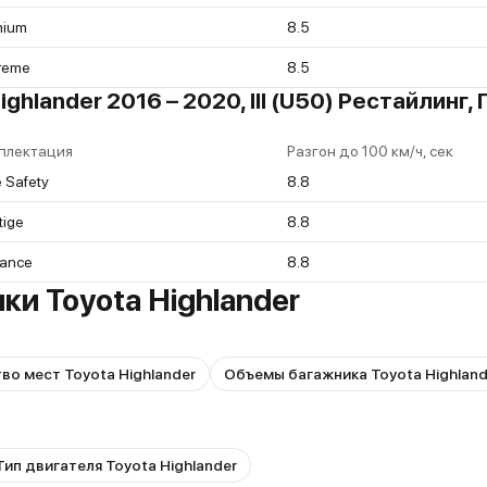
mium
8.5
reme
8.5
ighlander 2016 – 2020, III (U50) Рестайлин
плектация
Разгон до 100 км/ч, сек
 Safety
8.8
tige
8.8
gance
8.8
ки Toyota Highlander
во мест Toyota Highlander
Объемы багажника Toyota Highland
Тип двигателя Toyota Highlander