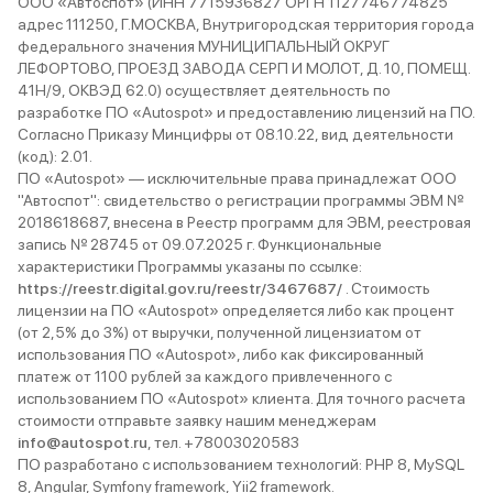
ООО «Автоспот» (ИНН 7715936827 ОРГН 1127746774825
адрес 111250, Г.МОСКВА, Внутригородская территория города
федерального значения МУНИЦИПАЛЬНЫЙ ОКРУГ
ЛЕФОРТОВО, ПРОЕЗД ЗАВОДА СЕРП И МОЛОТ, Д. 10, ПОМЕЩ.
41Н/9, ОКВЭД 62.0) осуществляет деятельность по
разработке ПО «Autospot» и предоставлению лицензий на ПО.
Согласно Приказу Минцифры от 08.10.22, вид деятельности
(код): 2.01.
ПО «Autospot» — исключительные права принадлежат ООО
"Автоспот": свидетельство о регистрации программы ЭВМ №
2018618687, внесена в Реестр программ для ЭВМ, реестровая
запись № 28745 от 09.07.2025 г. Функциональные
характеристики Программы указаны по ссылке:
https://reestr.digital.gov.ru/reestr/3467687/
. Стоимость
лицензии на ПО «Autospot» определяется либо как процент
(от 2,5% до 3%) от выручки, полученной лицензиатом от
использования ПО «Autospot», либо как фиксированный
платеж от 1100 рублей за каждого привлеченного с
использованием ПО «Autospot» клиента. Для точного расчета
стоимости отправьте заявку нашим менеджерам
info@autospot.ru
, тел. +78003020583
ПО разработано с использованием технологий: PHP 8, MySQL
8, Angular, Symfony framework, Yii2 framework.