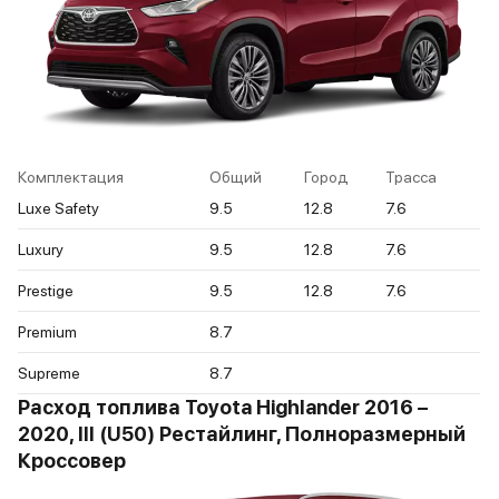
Комплектация
Общий
Город
Трасса
Luxe Safety
9.5
12.8
7.6
Luxury
9.5
12.8
7.6
Prestige
9.5
12.8
7.6
Premium
8.7
Supreme
8.7
Расход топлива Toyota Highlander 2016 –
2020, III (U50) Рестайлинг, Полноразмерный
Кроссовер