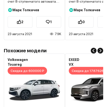
счет 8-ступенчатого автомата.
счет 8-ступенчатого ав
Сиденья быстро и удобно
Сиденья быстро и удоб
Марк Толкачев
Марк Толкачев
М
М
раскладываются и складываются.
раскладываются и скла
В обслуживании недорогой, за
В обслуживании недорог
все время менял только пыльник
все время менял только
2
1
0
на гранату.
на гранату.
23 августа 2021
7.9K
23 августа 2021
Похожие модели
Volkswagen
EXEED
Touareg
VX
Скидка до 600000 Р
Скидка до 1787626 Р