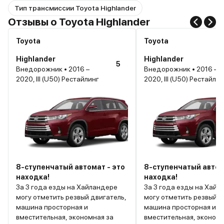
Тип трансмиссии Toyota Highlander
Отзывы о Toyota Highlander
Toyota
Toyota
Highlander
Highlander
5
Внедорожник • 2016 –
Внедорожник • 2016 –
2020, III (U50) Рестайлинг
2020, III (U50) Рестайлин
8-ступенчатый автомат - это
8-ступенчатый автом
находка!
находка!
За 3 года езды на Хайландере
За 3 года езды на Хайл
могу отметить резвый двигатель,
могу отметить резвый д
машина просторная и
машина просторная и
вместительная, экономная за
вместительная, экономн