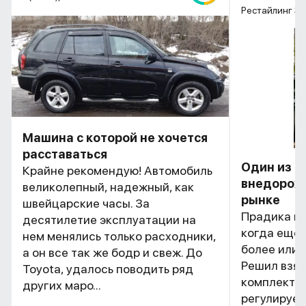
Рестайлинг 3
Машина с которой не хочется
расставаться
Один из л
Крайне рекомендую! Автомобиль
внедорож
великолепный, надежный, как
рынке
швейцарские часы. За
Прадика вз
десятилетие эксплуатации на
когда ещё 
нем менялись только расходники,
более или 
а он все так же бодр и свеж. До
Решил взят
Toyota, удалось поводить ряд
комплектац
других маро...
регулируе