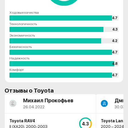
Ходовые качества
4.7
Технологичность
4.3
Экономичность
4.2
Безопасность
4.7
Надежность
4.8
Комфорт
4.7
Отзывы о
Toyota
Михаил Прокофьев
Дмит
26.04.2022
30.03.
Toyota RAV4
Toyota Land 
4.3
II (XA20), 2000-2003
2020 – 2024, (