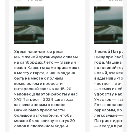
Здесь начинается река
Лесной Патриот
Мы с женой организуем сплавы
Пишу про свой Па
на сапбордах. Лето — главный
года. Машина казе
сезон. Клиенты сами приезжают
половиной года н
к месту старта, а наша задача
новый, взамен уж
быть на месте с полным
виды Нивы-трехдв
комплектом и провести
честно — я очень 
интересный заплыв на 15-20
— земля и небо, о
человек. Для этой работы у нас
удобству. Работаю егерем.
УАЗ Патриот` 2024, два года
Участок — тайга. 
как взяли новым в салоне.
Есть направления:
Важно было приобрести
буреломы, болота 
большой автомобиль, чтобы
легковушке — ни н
можно было впихнуть штук 20
Патриот идёт. По
сапов в сложенном виде и
— всегда в работе
довезти их до реки. Задние
включаю, когда в г