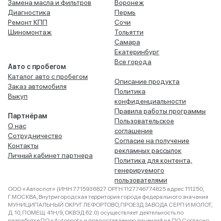
Замена масла и фильтров
Воронеж
Диагностика
Пермь
Ремонт КПП
Сочи
Шиномонтаж
Тольятти
Самара
Екатеринбург
Все города
Авто с пробегом
Каталог авто с пробегом
Описание продукта
Заказ автомобиля
Политика
Выкуп
конфиденциальности
Правила работы программы
Партнёрам
Пользовательское
О нас
соглашение
Сотрудничество
Согласие на получение
Контакты
рекламных рассылок
Личный кабинет партнера
Политика для контента,
генерируемого
пользователями
ООО «Автоспот» (ИНН 7715936827 ОРГН 1127746774825 адрес 111250,
Г.МОСКВА, Внутригородская территория города федерального значения
МУНИЦИПАЛЬНЫЙ ОКРУГ ЛЕФОРТОВО, ПРОЕЗД ЗАВОДА СЕРП И МОЛОТ,
Д. 10, ПОМЕЩ. 41Н/9, ОКВЭД 62.0) осуществляет деятельность по
разработке ПО «Autospot» и предоставлению лицензий на ПО. Согласно