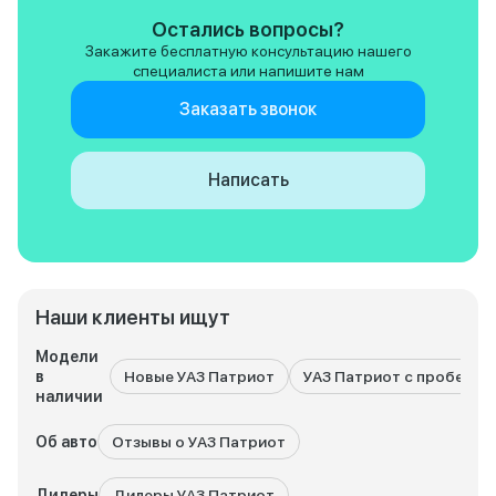
небольшим пробег 52 тысячи,
— 190 см. В Ниве 
Остались вопросы?
по проселкам - считай
ноги не вытянуть. 
Закажите бесплатную консультацию нашего
половина. Расход по трассе 12-
нормально. Менял свечи,
специалиста или напишите нам
13 литров, за пределом
колодки - расходн
асфальта чуть больше. Менял
Один раз лопнул 
Заказать звонок
ремень генератора и колодки —
печки, поменял за 
планово, без сюрпризов. Я не
так, в основном м
могу сказать, что это
регламенту, фильт
Написать
идеальный автомобиль. Это
порядок. Расход п
отличный внедорожник, такой
литров, по трассе
каким он должен быть. И он
такой работы — терп
очень подходит именно нам. И,
не нравится? Шум
наверное, это главное.
кабине. А в остал
отлично. Короче, Патриот для
моей работы — то
Наши клиенты ищут
Лесник без машины
Модели
в
Новые УАЗ Патриот
УАЗ Патриот с пробегом
наличии
Об авто
Отзывы о УАЗ Патриот
Дилеры
Дилеры УАЗ Патриот