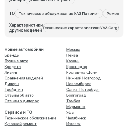
ТО
Техническое обслуживание УАЗ Патриот
Ремонт УА
Характеристики
Технические характеристики УАЗ Cargo
Техн
других моделей
Новые автомобили
Москва
Бренды
Пенза
Лучшие авто
Казань
Кредиты
Краснодар
Лизинг
Ростов-на-Дону
Сравнения моделей
Нижний Новгород
Дилеры
Новосибирск
Трейд-ин
Санкт-Петербург
Отзывы об авто
Волгоград
Отзывы о дилерах
Тамбов
Мурманск
Сервисы и ТО
Уфа
Техническое обслуживание
Челябинск
Кузовной ремонт
Ижевск