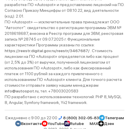
разработке ПО «Autospot» и предоставлению лицензий на ПО.
Согласно Приказу Минцифры от 08.10.22, вид деятельности
(код): 2.01.
ПО «Autospot» — исключительные права принадлежат ООО
"Автоспот": свидетельство о регистрации программы ЭВМ №
2018618687, внесена в Реестр программ для ЭВМ, реестровая
запись № 28745 от 09.07.2025 г. Функциональные
характеристики Программы указаны по ссылке:
https://reestr.digital.gov.ru/reestr/3467687/
. Стоимость
лицензии на ПО «Autospot» определяется либо как процент
(от 2,5% до 3%) от выручки, полученной лицензиатом от
использования ПО «Autospot», либо как фиксированный
платеж от 1100 рублей за каждого привлеченного с
использованием ПО «Autospot» клиента. Для точного расчета
стоимости отправьте заявку нашим менеджерам
info@autospot.ru
, тел. +78003020583
ПО разработано с использованием технологий: PHP 8, MySQL
8, Angular, Symfony framework, Yii2 framework.
Ежедневно с 9:00 до 22:00
8 (800) 302-05-83
Телеграм
Вконтакте
YouTube
Rutube
MAX
Дзен