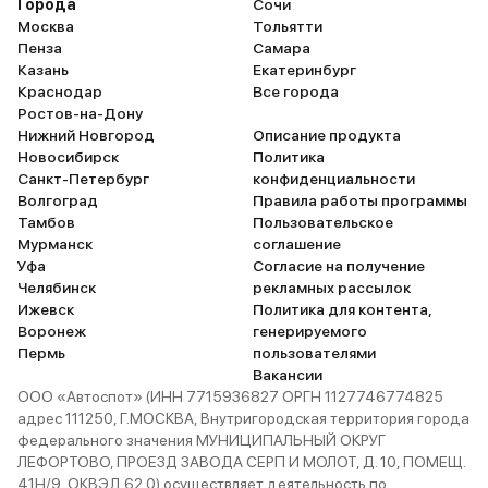
Города
Сочи
Москва
Тольятти
Пенза
Самара
Казань
Екатеринбург
Краснодар
Все города
Ростов-на-Дону
Нижний Новгород
Описание продукта
Новосибирск
Политика
Санкт-Петербург
конфиденциальности
Волгоград
Правила работы программы
Тамбов
Пользовательское
Мурманск
соглашение
Уфа
Согласие на получение
Челябинск
рекламных рассылок
Ижевск
Политика для контента,
Воронеж
генерируемого
Пермь
пользователями
Вакансии
ООО «Автоспот» (ИНН 7715936827 ОРГН 1127746774825
адрес 111250, Г.МОСКВА, Внутригородская территория города
федерального значения МУНИЦИПАЛЬНЫЙ ОКРУГ
ЛЕФОРТОВО, ПРОЕЗД ЗАВОДА СЕРП И МОЛОТ, Д. 10, ПОМЕЩ.
41Н/9, ОКВЭД 62.0) осуществляет деятельность по