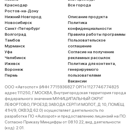
Краснодар
Все города
Ростов-на-Дону
Нижний Новгород
Описание продукта
Новосибирск
Политика
Санкт-Петербург
конфиденциальности
Волгоград
Правила работы программы
Тамбов
Пользовательское
Мурманск
соглашение
Уфа
Согласие на получение
Челябинск
рекламных рассылок
Ижевск
Политика для контента,
Воронеж
генерируемого
Пермь
пользователями
Вакансии
ООО «Автоспот» (ИНН 7715936827 ОРГН 1127746774825
адрес 111250, Г.МОСКВА, Внутригородская территория города
федерального значения МУНИЦИПАЛЬНЫЙ ОКРУГ
ЛЕФОРТОВО, ПРОЕЗД ЗАВОДА СЕРП И МОЛОТ, Д. 10, ПОМЕЩ.
41Н/9, ОКВЭД 62.0) осуществляет деятельность по
разработке ПО «Autospot» и предоставлению лицензий на ПО.
Согласно Приказу Минцифры от 08.10.22, вид деятельности
(код): 2.01.