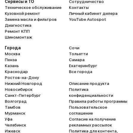
Сервисы и ТО
Сотрудничество
круиз-контроль (при ко
Техническое обслуживание
Контакты
часть управления маши
Кузовной ремонт
Личный кабинет дилера
на себя). Мне за рулем
Замена масла и фильтров
YouTube Autospot
комфортно, приспособи
Диагностика
месяц. Пассажиры прис
Ремонт КПП
располагают всем нео
Шиномонтаж
для поездок на любые
расстояния. Радует и а
Города
Сочи
подвеска, которая
Москва
Тольятти
подстраивается под д
Пенза
Самара
условия. Управляю акку
Казань
Екатеринбург
часто перестраховываю
Краснодар
Все города
Иногда приходилось съ
Ростов-на-Дону
грунт. Машина не терял
Нижний Новгород
Описание продукта
устойчивости и уверенн
Новосибирск
Политика
вперед.
Санкт-Петербург
конфиденциальности
Волгоград
Правила работы программы
Тамбов
Пользовательское
Мурманск
соглашение
Уфа
Согласие на получение
Челябинск
рекламных рассылок
Ижевск
Политика для контента,