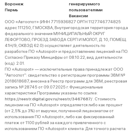
Воронеж
генерируемого
Пермь
пользователями
Вакансии
ООО «Автоспот» (ИНН 7715936827 ОРГН 1127746774825
адрес 111250, Г.МОСКВА, Внутригородская территория города
федерального значения МУНИЦИПАЛЬНЫЙ ОКРУГ
ЛЕФОРТОВО, ПРОЕЗД ЗАВОДА СЕРП И МОЛОТ, Д. 10, ПОМЕЩ.
41Н/9, ОКВЭД 62.0) осуществляет деятельность по
разработке ПО «Autospot» и предоставлению лицензий на ПО.
Согласно Приказу Минцифры от 08.10.22, вид деятельности
(код): 2.01.
ПО «Autospot» — исключительные права принадлежат ООО
"Автоспот": свидетельство о регистрации программы ЭВМ №
2018618687, внесена в Реестр программ для ЭВМ, реестровая
запись № 28745 от 09.07.2025 г. Функциональные
характеристики Программы указаны по ссылке:
https://reestr.digital.gov.ru/reestr/3467687/
. Стоимость
лицензии на ПО «Autospot» определяется либо как процент
(от 2,5% до 3%) от выручки, полученной лицензиатом от
использования ПО «Autospot», либо как фиксированный
платеж от 1100 рублей за каждого привлеченного с
использованием ПО «Autospot» клиента. Для точного расчета