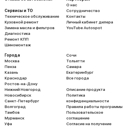
О нас
удержания в полосе, ак
Сервисы и ТО
Сотрудничество
круиз-контроль (при ко
Техническое обслуживание
Контакты
часть управления маши
Кузовной ремонт
Личный кабинет дилера
на себя). Мне за рулем
Замена масла и фильтров
YouTube Autospot
комфортно, приспособи
Диагностика
месяц. Пассажиры прис
Ремонт КПП
располагают всем нео
Шиномонтаж
для поездок на любые
расстояния. Радует и а
Города
Сочи
подвеска, которая
Москва
Тольятти
подстраивается под д
Пенза
Самара
условия. Управляю акку
Казань
Екатеринбург
часто перестраховываю
Краснодар
Все города
Иногда приходилось съ
Ростов-на-Дону
грунт. Машина не терял
Нижний Новгород
Описание продукта
устойчивости и уверенн
Новосибирск
Политика
вперед.
Санкт-Петербург
конфиденциальности
Волгоград
Правила работы программы
Тамбов
Пользовательское
Мурманск
соглашение
Уфа
Согласие на получение