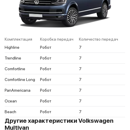
Комплектация
Коробка передач
Количество передач
Highline
Робот
7
Trendline
Робот
7
Comfortline
Робот
7
Comfortline Long
Робот
7
PanAmericana
Робот
7
Ocean
Робот
7
Beach
Робот
7
Другие характеристики Volkswagen
Multivan