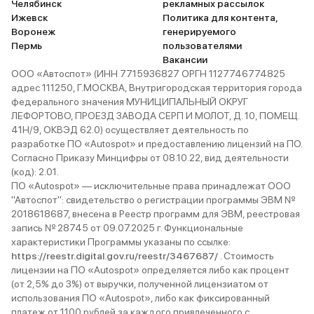
Челябинск
рекламных рассылок
Ижевск
Политика для контента,
Воронеж
генерируемого
Пермь
пользователями
Вакансии
ООО «Автоспот» (ИНН 7715936827 ОРГН 1127746774825
адрес 111250, Г.МОСКВА, Внутригородская территория города
федерального значения МУНИЦИПАЛЬНЫЙ ОКРУГ
ЛЕФОРТОВО, ПРОЕЗД ЗАВОДА СЕРП И МОЛОТ, Д. 10, ПОМЕЩ.
41Н/9, ОКВЭД 62.0) осуществляет деятельность по
разработке ПО «Autospot» и предоставлению лицензий на ПО.
Согласно Приказу Минцифры от 08.10.22, вид деятельности
(код): 2.01.
ПО «Autospot» — исключительные права принадлежат ООО
"Автоспот": свидетельство о регистрации программы ЭВМ №
2018618687, внесена в Реестр программ для ЭВМ, реестровая
запись № 28745 от 09.07.2025 г. Функциональные
характеристики Программы указаны по ссылке:
https://reestr.digital.gov.ru/reestr/3467687/
. Стоимость
лицензии на ПО «Autospot» определяется либо как процент
(от 2,5% до 3%) от выручки, полученной лицензиатом от
использования ПО «Autospot», либо как фиксированный
платеж от 1100 рублей за каждого привлеченного с