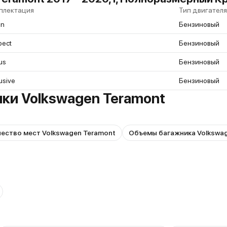
плектация
Тип двигателя
in
Бензиновый
pect
Бензиновый
us
Бензиновый
usive
Бензиновый
ки Volkswagen Teramont
ество мест Volkswagen Teramont
Объемы багажника Volkswa