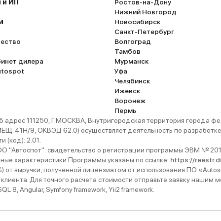
 и ИП
Ростов-на-Дону
Нижний Новгород
м
Новосибирск
Санкт-Петербург
ество
Волгоград
Тамбов
бинет дилера
Мурманск
utospot
Уфа
Челябинск
Ижевск
Воронеж
Пермь
 адрес 111250, Г.МОСКВА, Внутригородская территория города
. 41Н/9, ОКВЭД 62.0) осуществляет деятельность по разработке 
 (код): 2.01.
 "Автоспот": свидетельство о регистрации программы ЭВМ № 201
ьные характеристики Программы указаны по ссылке:
https://reestr.
%) от выручки, полученной лицензиатом от использования ПО «Autos
 клиента. Для точного расчета стоимости отправьте заявку нашим
 8, Angular, Symfony framework, Yii2 framework.