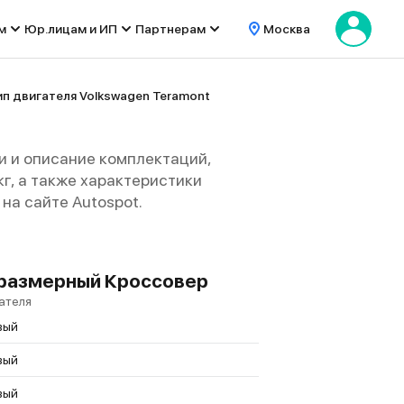
м
Юр.лицам и ИП
Партнерам
Москва
ип двигателя Volkswagen Teramont
и и описание комплектаций,
 кг, а также характеристики
на сайте Autospot.
лноразмерный Кроссовер
ателя
вый
вый
вый