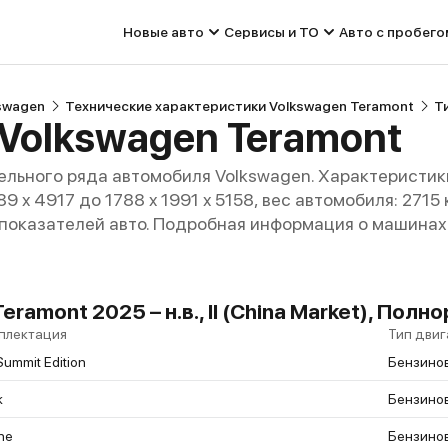
Новые авто
Сервисы и ТО
Авто с пробего
swagen
Технические характеристики Volkswagen Teramont
Т
 Volkswagen Teramont
льного ряда автомобиля Volkswagen. Характеристик
89 x 4917 до 1788 x 1991 x 5158, вес автомобиля: 2715
 показателей авто. Подробная информация о машинах 
eramont 2025 – н.в., II (China Market), По
плектация
Тип двиг
Summit Edition
Бензино
k
Бензино
ne
Бензино