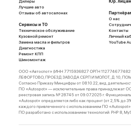
Дилеры
Юр. лицам
Лучшие авто
Отзывы об автосалонах
Партнёра
О нас
Сервисы и ТО
Сотруднич
Техническое обслуживание
Контакты
Кузовной ремонт
Личный ка
Замена масла и фильтров
YouTube A
Диагностика
Ремонт КПП
Шиномонтаж
ООО «Автоспот» (ИНН 7715936827 ОРГН 1127746774825
ЛЕФОРТОВО, ПРОЕЗД ЗАВОДА СЕРП И МОЛОТ, Д. 10, ПОМЕЩ
Согласно Приказу Минцифры от 08.10.22, вид деятельности
ПО «Autospot» — исключительные права принадлежат ООО
реестровая запись № 28745 от 09.07.2025 г. Функционал
«Autospot» определяется либо как процент (от 2,5% до 3
каждого привлеченного с использованием ПО «Autospot»
ПО разработано с использованием технологий: PHP 8, MySQL