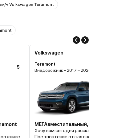
 км/ч Volkswagen Teramont
amont
Volkswagen
Teramont
5
Внедорожник • 2017 – 2020, I
ramont
МЕГАвместительный, но очень послушны
Хочу вам сегодня рассказать о своей новой м
орожнике
Предпочтение отдал внедорожнику Volkswag