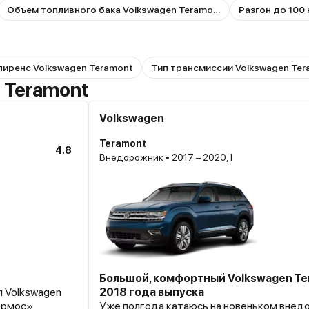
Объем топливного бака Volkswagen Teramont
Разгон до 100
лиренс Volkswagen Teramont
Тип трансмиссии Volkswagen Ter
 Teramont
Volkswagen
Teramont
4.8
Внедорожник • 2017 – 2020, I
Большой, комфортный Volkswagen Te
л Volkswagen
2018 года выпуска
ермос».
Уже полгода катаюсь на новеньком внед