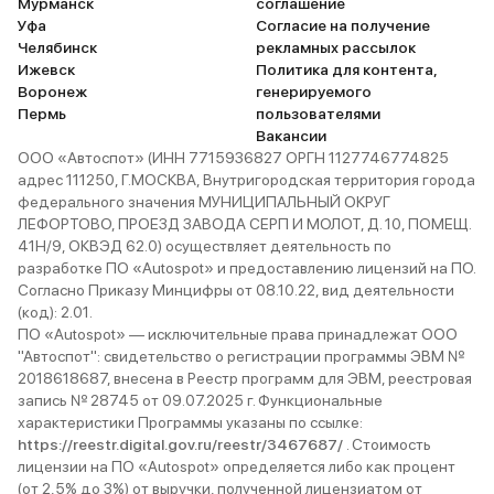
Мурманск
соглашение
Уфа
Согласие на получение
Челябинск
рекламных рассылок
Ижевск
Политика для контента,
Воронеж
генерируемого
Пермь
пользователями
Вакансии
ООО «Автоспот» (ИНН 7715936827 ОРГН 1127746774825
адрес 111250, Г.МОСКВА, Внутригородская территория города
федерального значения МУНИЦИПАЛЬНЫЙ ОКРУГ
ЛЕФОРТОВО, ПРОЕЗД ЗАВОДА СЕРП И МОЛОТ, Д. 10, ПОМЕЩ.
41Н/9, ОКВЭД 62.0) осуществляет деятельность по
разработке ПО «Autospot» и предоставлению лицензий на ПО.
Согласно Приказу Минцифры от 08.10.22, вид деятельности
(код): 2.01.
ПО «Autospot» — исключительные права принадлежат ООО
"Автоспот": свидетельство о регистрации программы ЭВМ №
2018618687, внесена в Реестр программ для ЭВМ, реестровая
запись № 28745 от 09.07.2025 г. Функциональные
характеристики Программы указаны по ссылке:
https://reestr.digital.gov.ru/reestr/3467687/
. Стоимость
лицензии на ПО «Autospot» определяется либо как процент
(от 2,5% до 3%) от выручки, полученной лицензиатом от