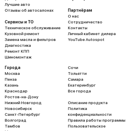
мягкий. Так что не гремит, и не
000. Но, если уж вы бер
Лучшие авто
пищит. Сложенные пассажирские
внедорожник, то вы до
Отзывы об автосалонах
Партнёрам
сидения, увеличивают размер
готовы к таким расходам
О нас
багажного отделения в разы.
соотношению цены и ка
Сервисы и ТО
Сотрудничество
Если путешествовать вдвоем, то
каждый может отнестис
Техническое обслуживание
Контакты
там можно спокойно спать.
разному. Но для меня т
Кузовной ремонт
Личный кабинет дилера
Дорожный просвет очень
полностью оправдана. 
Замена масла и фильтров
YouTube Autospot
высокий. Проехать можно
даже сэкономите, если
Диагностика
практически по любому
новый Volkswagen Teramo
Ремонт КПП
бездорожью. Как по мне, так
какой-нибудь седанчик
Шиномонтаж
Teramont – это автомобиль для
Приятный бонус - гаран
Города
семьи, на котором дальняя
Сочи
производителя на 4 год
Москва
поездка не придаст
Тольятти
тыс. км. На спидометре 
Пенза
дискомфорта.
Самара
тыс., нареканий на каку
Казань
Екатеринбург
поломку нету!
Краснодар
Все города
Ростов-на-Дону
Нижний Новгород
Описание продукта
Новосибирск
Политика
Санкт-Петербург
конфиденциальности
Волгоград
Правила работы программы
Тамбов
Пользовательское