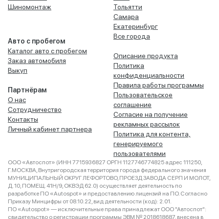
Шиномонтаж
Тольятти
Самара
Екатеринбург
Все города
Авто с пробегом
Каталог авто с пробегом
Описание продукта
Заказ автомобиля
Политика
Выкуп
конфиденциальности
Правила работы программы
Партнёрам
Пользовательское
О нас
соглашение
Сотрудничество
Согласие на получение
Контакты
рекламных рассылок
Личный кабинет партнера
Политика для контента,
генерируемого
пользователями
ООО «Автоспот» (ИНН 7715936827 ОРГН 1127746774825 адрес 111250,
Г.МОСКВА, Внутригородская территория города федерального значения
МУНИЦИПАЛЬНЫЙ ОКРУГ ЛЕФОРТОВО, ПРОЕЗД ЗАВОДА СЕРП И МОЛОТ,
Д. 10, ПОМЕЩ. 41Н/9, ОКВЭД 62.0) осуществляет деятельность по
разработке ПО «Autospot» и предоставлению лицензий на ПО. Согласно
Приказу Минцифры от 08.10.22, вид деятельности (код): 2.01.
ПО «Autospot» — исключительные права принадлежат ООО "Автоспот":
свидетельство о регистрации программы ЭВМ № 2018618687, внесена в