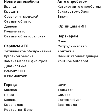
Новые автомобили
Авто с пробегом
скорость более 120 км/ч
Бренды
Каталог авто с пробегом
удобно – запуск двигат
Кредиты
Заказ автомобиля
помощи кнопки. Очень 
Сравнения моделей
Выкуп
обшито торпедо кожей 
Отзывы об авто
фигурной строчкой. На
Дилеры
Юр. лицам и ИП
центральной панели мн
Лучшие авто
особенно нравится
Отзывы об автосалонах
Партнёрам
хромированная окантов
О нас
так элегантно и стильно
Сервисы и ТО
Сотрудничество
словами не передать. Е
Техническое обслуживание
Контакты
несколько дисплеев, ко
Кузовной ремонт
Личный кабинет дилера
создают футуристичес
Замена масла и фильтров
YouTube Autospot
атмосферу. Необычная
Диагностика
ручки КПП как бы повто
Ремонт КПП
линии ладони и очень 
Шиномонтаж
в нее ложиться. И после
самое главное, это кон
Города
Сочи
подсветка салона. Я да
Москва
Тольятти
знаю, как описать слова
Пенза
Самара
красоту. В общем, если 
Казань
Екатеринбург
собираетесь покупать, т
Краснодар
Все города
сходите в салон посмот
Ростов-на-Дону