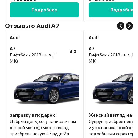
Подробнее
Подробнее
Отзывы о Audi A7
Audi
Audi
A7
A7
4.3
Лифтбек • 2018 – н.в., II
Лифтбек • 2018 – н.в., II
(4K)
(4K)
заправку в подарок
Женский взгляд на А
Добрый день, хочу написать вам
Супруг приобрел новую
о своей мечте))) месяц назад
и уже написал свой отзы
приобрела новую а7 ауди 2 л
подробными характери