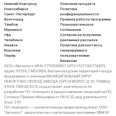
это чудо!
Нижний Новгород
Описание продукта
Новосибирск
Политика
Санкт-Петербург
конфиденциальности
Волгоград
Правила работы программы
Тамбов
Пользовательское
Мурманск
соглашение
Уфа
Согласие на получение
Челябинск
рекламных рассылок
Ижевск
Политика для контента,
Воронеж
генерируемого
Пермь
пользователями
Вакансии
ООО «Автоспот» (ИНН 7715936827 ОРГН 1127746774825
адрес 111250, Г.МОСКВА, Внутригородская территория города
федерального значения МУНИЦИПАЛЬНЫЙ ОКРУГ
ЛЕФОРТОВО, ПРОЕЗД ЗАВОДА СЕРП И МОЛОТ, Д. 10, ПОМЕЩ.
41Н/9, ОКВЭД 62.0) осуществляет деятельность по
разработке ПО «Autospot» и предоставлению лицензий на ПО.
Согласно Приказу Минцифры от 08.10.22, вид деятельности
(код): 2.01.
ПО «Autospot» — исключительные права принадлежат ООО
"Автоспот": свидетельство о регистрации программы ЭВМ №