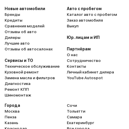
создают футуристичес
Новые автомобили
Авто с пробегом
атмосферу. Необычная
Бренды
Каталог авто с пробегом
ручки КПП как бы повто
Кредиты
Заказ автомобиля
линии ладони и очень 
Сравнения моделей
Выкуп
в нее ложиться. И после
Отзывы об авто
самое главное, это кон
Дилеры
Юр. лицам и ИП
подсветка салона. Я да
Лучшие авто
знаю, как описать слова
Отзывы об автосалонах
Партнёрам
красоту. В общем, если 
О нас
собираетесь покупать, т
Сервисы и ТО
Сотрудничество
сходите в салон посмот
Техническое обслуживание
Контакты
это чудо!
Кузовной ремонт
Личный кабинет дилера
Замена масла и фильтров
YouTube Autospot
Диагностика
Ремонт КПП
Шиномонтаж
Города
Сочи
Москва
Тольятти
Пенза
Самара
Казань
Екатеринбург
Краснодар
Все города