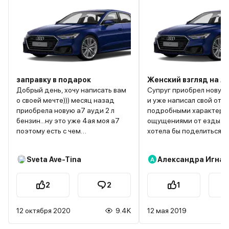
заправку в подарок
Женский взгляд на А
Добрый день, хочу написать вам
Супруг приобрел новую
о своей мечте))) месяц назад
и уже написал свой отзы
приобрела новую а7 ауди 2 л
подробными характери
бензин...ну это уже 4ая моя а7
ощущениями от езды. Я
поэтому есть с чем
хотела бы поделиться с
сравнивать...скажу коротко-
особенностями, на кот
безупречно все------кроме
мужчины не обращают 
Sveta Ave-Tina
Александра Игнат
А
расхода топлива!!!!!это
Возможно, женщинам б
невозможно........заправка
полезно это почитать и
каждый день на 3.5 рубля...кто бы
определиться с выборо
2
2
1
мог подумать-но точно не я!!!
автомобиля для себя. М
перед этим было 3 дизеля по
дрожи в коленках нрави
12 октября 2020
9.4K
12 мая 2019
245лс ,ели так мало что я даже
дизайн фар с продоль
забывала что такое заехать на
полосочками. Таких я н