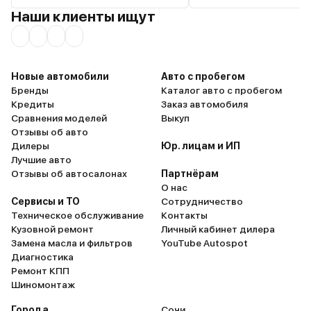
Наши клиенты ищут
хромированная окантов
так элегантно и стильно
словами не передать. Е
несколько дисплеев, ко
создают футуристичес
Новые автомобили
Авто с пробегом
атмосферу. Необычная
Бренды
Каталог авто с пробегом
ручки КПП как бы повто
Кредиты
Заказ автомобиля
линии ладони и очень 
Сравнения моделей
Выкуп
в нее ложиться. И после
Отзывы об авто
самое главное, это кон
Дилеры
Юр. лицам и ИП
подсветка салона. Я да
Лучшие авто
знаю, как описать слова
Отзывы об автосалонах
Партнёрам
красоту. В общем, если 
О нас
собираетесь покупать, т
Сервисы и ТО
Сотрудничество
сходите в салон посмот
Техническое обслуживание
Контакты
это чудо!
Кузовной ремонт
Личный кабинет дилера
Замена масла и фильтров
YouTube Autospot
Диагностика
Ремонт КПП
Шиномонтаж
Города
Сочи