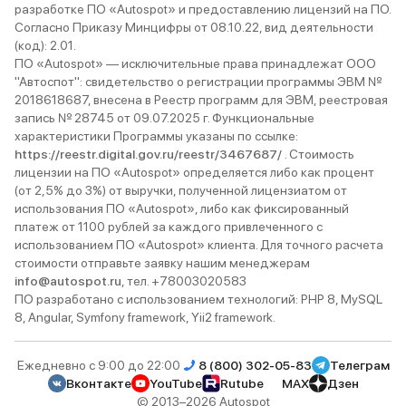
разработке ПО «Autospot» и предоставлению лицензий на ПО.
Согласно Приказу Минцифры от 08.10.22, вид деятельности
(код): 2.01.
ПО «Autospot» — исключительные права принадлежат ООО
"Автоспот": свидетельство о регистрации программы ЭВМ №
2018618687, внесена в Реестр программ для ЭВМ, реестровая
запись № 28745 от 09.07.2025 г. Функциональные
характеристики Программы указаны по ссылке:
https://reestr.digital.gov.ru/reestr/3467687/
. Стоимость
лицензии на ПО «Autospot» определяется либо как процент
(от 2,5% до 3%) от выручки, полученной лицензиатом от
использования ПО «Autospot», либо как фиксированный
платеж от 1100 рублей за каждого привлеченного с
использованием ПО «Autospot» клиента. Для точного расчета
стоимости отправьте заявку нашим менеджерам
info@autospot.ru
, тел. +78003020583
ПО разработано с использованием технологий: PHP 8, MySQL
8, Angular, Symfony framework, Yii2 framework.
Ежедневно с 9:00 до 22:00
8 (800) 302-05-83
Телеграм
Вконтакте
YouTube
Rutube
MAX
Дзен
© 2013–2026 Autospot