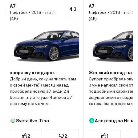
A7
A7
4.3
Лифтбек • 2018 – н.в., II
Лифтбек • 2018 – н.в., II
(4K)
(4K)
заправку в подарок
Женский взгляд на А
Добрый день, хочу написать вам
Супруг приобрел новую
о своей мечте))) месяц назад
и уже написал свой отзы
приобрела новую а7 ауди 2 л
подробными характери
бензин...ну это уже 4ая моя а7
ощущениями от езды. Я
поэтому есть с чем
хотела бы поделиться с
сравнивать...скажу коротко-
особенностями, на кот
безупречно все------кроме
мужчины не обращают 
Sveta Ave-Tina
Александра Игнат
А
расхода топлива!!!!!это
Возможно, женщинам б
невозможно........заправка
полезно это почитать и
каждый день на 3.5 рубля...кто бы
определиться с выборо
2
2
1