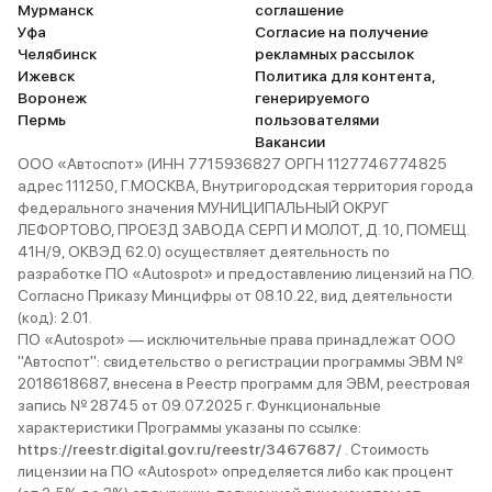
Мурманск
соглашение
Уфа
Согласие на получение
Челябинск
рекламных рассылок
Ижевск
Политика для контента,
Воронеж
генерируемого
Пермь
пользователями
Вакансии
ООО «Автоспот» (ИНН 7715936827 ОРГН 1127746774825
адрес 111250, Г.МОСКВА, Внутригородская территория города
федерального значения МУНИЦИПАЛЬНЫЙ ОКРУГ
ЛЕФОРТОВО, ПРОЕЗД ЗАВОДА СЕРП И МОЛОТ, Д. 10, ПОМЕЩ.
41Н/9, ОКВЭД 62.0) осуществляет деятельность по
разработке ПО «Autospot» и предоставлению лицензий на ПО.
Согласно Приказу Минцифры от 08.10.22, вид деятельности
(код): 2.01.
ПО «Autospot» — исключительные права принадлежат ООО
"Автоспот": свидетельство о регистрации программы ЭВМ №
2018618687, внесена в Реестр программ для ЭВМ, реестровая
запись № 28745 от 09.07.2025 г. Функциональные
характеристики Программы указаны по ссылке:
https://reestr.digital.gov.ru/reestr/3467687/
. Стоимость
лицензии на ПО «Autospot» определяется либо как процент