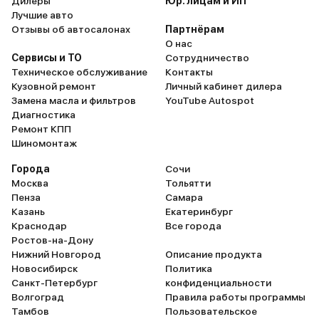
Дилеры
Юр. лицам и ИП
Лучшие авто
Отзывы об автосалонах
Партнёрам
О нас
Сервисы и ТО
Сотрудничество
Техническое обслуживание
Контакты
Кузовной ремонт
Личный кабинет дилера
Замена масла и фильтров
YouTube Autospot
Диагностика
Ремонт КПП
Шиномонтаж
Города
Сочи
Москва
Тольятти
Пенза
Самара
Казань
Екатеринбург
Краснодар
Все города
Ростов-на-Дону
Нижний Новгород
Описание продукта
Новосибирск
Политика
Санкт-Петербург
конфиденциальности
Волгоград
Правила работы программы
Тамбов
Пользовательское