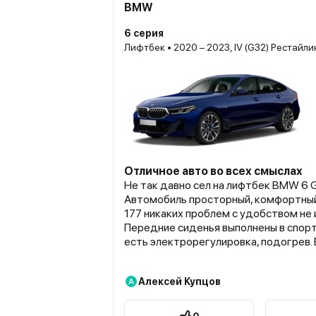
BMW
6 серия
Лифтбек • 2020 – 2023, IV (G32) Рестайли
Отличное авто во всех смыслах
Не так давно сел на лифтбек BMW 6 
Автомобиль просторный, комфортный
177 никаких проблем с удобством не
Передние сиденья выполнены в спорт
есть электрорегулировка, подогрев.
сиденье с функцией памяти, что оооч
Руль с усилителем, регулировками, о
Алексей Купцов
А
Мультимедиа отличная с жк-экраном.
машину зимой этого года, поэтому у
быстрый обогрев салона. И вообще р