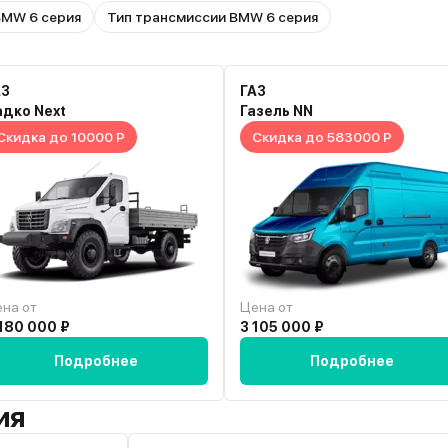
BMW 6 серия
Тип трансмиссии BMW 6 серия
АЗ
ГАЗ
адко Next
Газель NN
Скидка до 10000 Р
Скидка до 583000 Р
на от
Цена от
180 000 ₽
3 105 000 ₽
Подробнее
Подробнее
ия