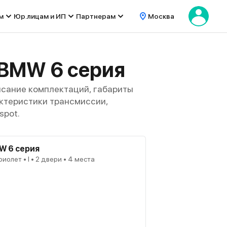
м
Юр.лицам и ИП
Партнерам
Москва
 BMW 6 серия
исание комплектаций, габариты
рактеристики трансмиссии,
spot.
W 6 серия
иолет • I • 2 двери • 4 места