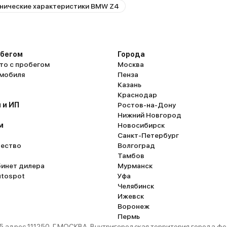
нические характеристики BMW Z4
обегом
Города
то с пробегом
Москва
омобиля
Пенза
Казань
Краснодар
 и ИП
Ростов-на-Дону
Нижний Новгород
м
Новосибирск
Санкт-Петербург
ество
Волгоград
Тамбов
бинет дилера
Мурманск
utospot
Уфа
Челябинск
Ижевск
Воронеж
Пермь
 адрес 111250, Г.МОСКВА, Внутригородская территория города