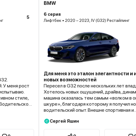
BMW
6 серия
5
нг
Лифтбек • 2020 – 2023, IV (G32) Рестайлинг
Для меня это эталон элегантности и 
G32.
новых возможностей
. У меня рост
Пересел в G32 после нескольких лет влад
 испытываю.
Хотелось новых ощущений, драйва, динами
ивном стиле,
машина оказалась тем самым «волком в о
 Водительское
шкуре», благодаря которому я получил н
ень удобно.
водительский опыт. Внешне спортивная и
богревом.
элегантная, а на трассе – огонь. Несмотря
Сергей Яшин
С
 Я купил
компактные размеры, салон комфортен д
спел оценить
пассажиров. Он достойно оснащен, а вод
адует, что
место открывает хороший обзор. От упра