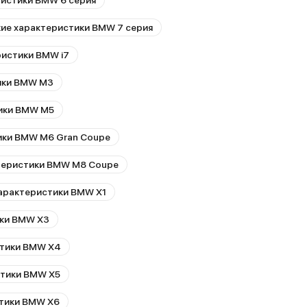
ристики BMW 6 серия
е
Если хочется экстрима, можно вдавить педаль
й на любом
по максимуму, тогда включается два двигате
ие характеристики BMW 7 серия
и тёплое
(бензиновый и электрический), что в сумме д
более 300 лошадиных сил.
ристики BMW i7
же ключ с
а заправку
ики BMW M3
итров
ики BMW M5
ики BMW M6 Gran Coupe
теристики BMW M8 Coupe
арактеристики BMW X1
ики BMW X3
стики BMW X4
стики BMW X5
стики BMW X6