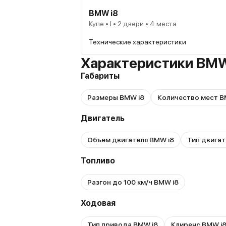
BMW i8
Купе • I • 2 двери • 4 места
Технические характеристики
Характеристики BMW
Габариты
Размеры BMW i8
Количество мест B
Двигатель
Объем двигателя BMW i8
Тип двигат
Топливо
Разгон до 100 км/ч BMW i8
Ходовая
Тип привода BMW i8
Клиренс BMW i