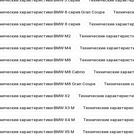
нические характеристики BMW 5 серия
Технические характе
 все
Всё-таки полный привод даёт нереально
 авто, салон
количество зацепа и сцепления с дорого
нические характеристики BMW 6 серия Gran Coupe
Техническ
ужем (он
асфальте. А открытая крыша в солнечное 
– это
время года – это новая любовь. Молчу про
нические характеристики BMW 8 серия
Технические характе
литров 5/100
супертехнологичность этого БМВ. Тут да
оящий король
дисплеем! И всё-таки приятно заезжать н
нические характеристики BMW M2
Технические характерист
всего пару-тройку раз в месяц, до трех л
расхода в смешанном режиме дают чуть
нические характеристики BMW M4
Технические характерист
сэкономить.
нические характеристики BMW M6
Технические характерист
нические характеристики BMW M8 Cabrio
Технические харак
нические характеристики BMW M8 Gran Coupe
Технические х
нические характеристики BMW X2
Технические характерист
нические характеристики BMW X3 M
Технические характери
нические характеристики BMW X4 M
Технические характери
нические характеристики BMW X5 M
Технические характери