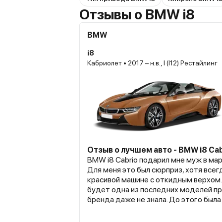
Отзывы о BMW i8
BMW
i8
Кабриолет • 2017 – н.в., I (I12) Рестайлинг
Отзыв о лучшем авто - BMW i8 Cab
BMW i8 Cabrio подарил мне муж в мар
Для меня это был сюрприз, хотя всег
красивой машине с откидным верхом. 
будет одна из последних моделей п
бренда даже не знала. До этого была у меня БМВ Х6,
но не оценила я массивность и мощь э
Сложно найти место для парковки, р