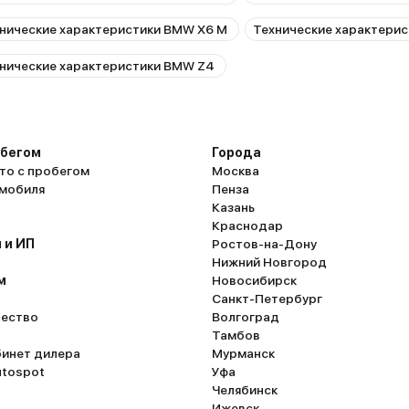
нические характеристики BMW X6 M
Технические характери
нические характеристики BMW Z4
обегом
Города
то с пробегом
Москва
омобиля
Пенза
Казань
Краснодар
 и ИП
Ростов-на-Дону
Нижний Новгород
м
Новосибирск
Санкт-Петербург
ество
Волгоград
Тамбов
бинет дилера
Мурманск
utospot
Уфа
Челябинск
Ижевск