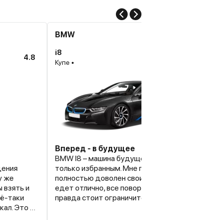
BMW
i8
4.8
Купе •
Вперед - в будущее
BMW I8 – машина будущего, которая по карма
дения
только избранным. Мне по карману, к счастью. 
у же
полностью доволен своим приобретением. Ав
 взять и
едет отлично, все повороты и обгоны по идеал
сё-таки
правда стоит ограничитель разгона до 250 км
кал. Это и
мне больше и не надо, хватает погонять, а при
ы как
желании и спокойно можно поездить. Что ска