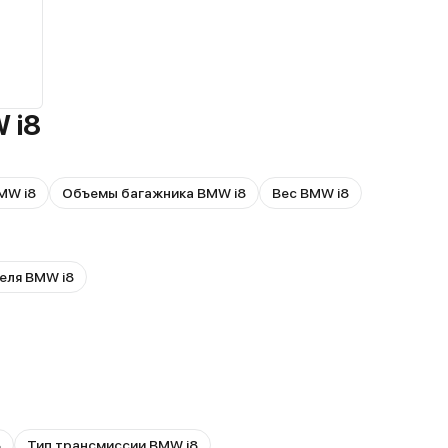
 i8
MW i8
Объемы багажника BMW i8
Вес BMW i8
еля BMW i8
8
Тип трансмиссии BMW i8