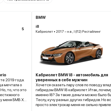
BMW
i8
5
Кабриолет • 2017 – н.в., I (I12) Рестайлинг
rio
Кабриолет BMW I8 - автомобиль для
те 2019 года.
уверенных в себе мужчин
да мечтала о
Хочется сказать пару слов по поводу вла
Но, то, что это
гибридом BMW I8 кабриолет. Итак, почем
рестижного
именно I8? За такие деньги можно было бы
Теслу, кучу разных других гибридов. Но в
того авто.
просто электрокар меня не сильно привле
азвернуться на
странные ощущения от вождения, когда т