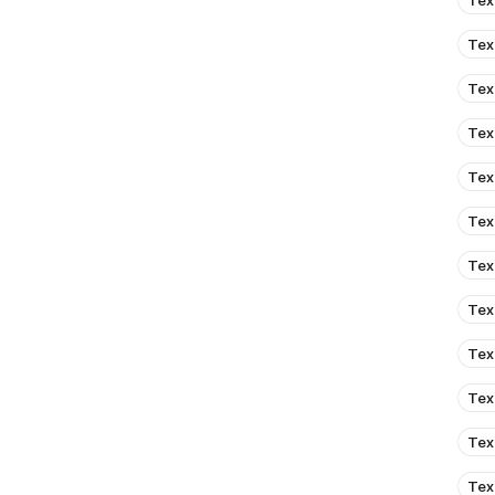
Тех
её возможности под дождиком. Есть
необходимые функции для управления
Тех
просторный, езжу иногда вместе с м
крупный) нам не тесно. BMW i8 Cabrio 
Тех
действительно мечта. Кушает всего 
км, красивый и современный, он наст
Тех
дорог.
Тех
Тех
Тех
Тех
Тех
Тех
Тех
Тех