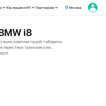
м
Юр.лицам и ИП
Партнерам
Москва
 BMW i8
исание комплектаций, габариты
арактеристики трансмиссии,
spot.