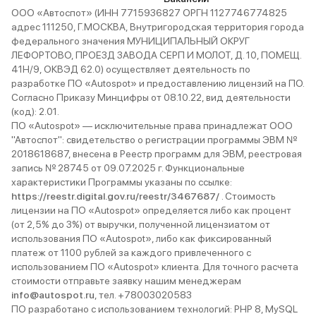
ООО «Автоспот» (ИНН 7715936827 ОРГН 1127746774825
адрес 111250, Г.МОСКВА, Внутригородская территория города
федерального значения МУНИЦИПАЛЬНЫЙ ОКРУГ
ЛЕФОРТОВО, ПРОЕЗД ЗАВОДА СЕРП И МОЛОТ, Д. 10, ПОМЕЩ.
41Н/9, ОКВЭД 62.0) осуществляет деятельность по
разработке ПО «Autospot» и предоставлению лицензий на ПО.
Согласно Приказу Минцифры от 08.10.22, вид деятельности
(код): 2.01.
ПО «Autospot» — исключительные права принадлежат ООО
"Автоспот": свидетельство о регистрации программы ЭВМ №
2018618687, внесена в Реестр программ для ЭВМ, реестровая
запись № 28745 от 09.07.2025 г. Функциональные
характеристики Программы указаны по ссылке:
https://reestr.digital.gov.ru/reestr/3467687/
. Стоимость
лицензии на ПО «Autospot» определяется либо как процент
(от 2,5% до 3%) от выручки, полученной лицензиатом от
использования ПО «Autospot», либо как фиксированный
платеж от 1100 рублей за каждого привлеченного с
использованием ПО «Autospot» клиента. Для точного расчета
стоимости отправьте заявку нашим менеджерам
info@autospot.ru
, тел. +78003020583
ПО разработано с использованием технологий: PHP 8, MySQL