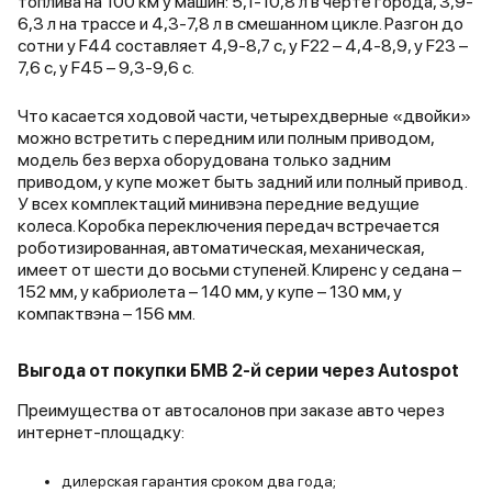
топлива на 100 км у машин: 5,1-10,8 л в черте города, 3,9-
неоднозначно, то трясёт и
6,3 л на трассе и 4,3-7,8 л в смешанном цикле. Разгон до
жестко встречает ямы, то мягко
сотни у F44 составляет 4,9-8,7 с, у F22 – 4,4-8,9, у F23 –
проезжает через «лежачих
7,6 с, у F45 – 9,3-9,6 с.
полицейских». Спинки задних
сидений можно сложить и тем
Что касается ходовой части, четырехдверные «двойки»
самым получить более
можно встретить с передним или полным приводом,
вместительный багажник. Ну
модель без верха оборудована только задним
вроде бы, это все, что хотел
приводом, у купе может быть задний или полный привод.
написать.
У всех комплектаций минивэна передние ведущие
колеса. Коробка переключения передач встречается
роботизированная, автоматическая, механическая,
имеет от шести до восьми ступеней. Клиренс у седана –
152 мм, у кабриолета – 140 мм, у купе – 130 мм, у
компактвэна – 156 мм.
Выгода от покупки БМВ 2-й серии через Autospot
Преимущества от автосалонов при заказе авто через
интернет-площадку:
дилерская гарантия сроком два года;