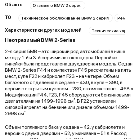
незаметно. Места в салоне не
по технической части: о
Об авто
Отзывы о BMW 2 серия
много, особенно на задних
мощность 140 лс, меха
местах. Высокому человеку
коробка передач. Разго
ТО
Техническое обслуживание BMW 2 серия
Ремонт B
сидеть там будет тесно и
сотни за 8 секунд. Расх
неудобно. Плотные сиденья
двигателя 5.7, двигател
Характеристики других моделей
Технические характер
обтянуты приятным на ощупь
бензиновый, я использу
Неотразимый BMW 2-Series
материалом, но при этом
не жалуюсь. Подвески у
посадка низкая, что
авто независимы пружи
2-я серия БМВ – это широкий ряд автомобилей в нише
препятствует хорошему обзору. К
меня подошли просто и
между 1-й и 3-й сериями автоконцерна. Первой из
тому же, левый дворник сильно
так как в меру жесткие,
линейки была представлена двухдверная модель. Седан
не доходит до края. Клиренс
комфортно на трассе. Г
BMW 2-Series F44 и компактвэн F45 рассчитаны на пять
маленький, всего 130 мм. Для
авто средние, потому
мест, купе F22 и кабриолет F23 – на четыре. Объем
езды в городском потоке тяги
парковаться предельно 
багажного отделения в седане – 430, в купе – 390, в
хватает, но на шоссе —
даже в условиях большо
версии с открытым кузовом – 280, в компактвэне – 468 л.
буквально впритык. Хочу
скопления машин. К пок
Модификации F44, F23, F45 оборудуются бензиновыми
отметить также слабую
рекомендую. Уверен, чт
двигателями на 1499-1998 см³. В F22 установлен
шумоизоляцию. Скорее всего из
достаточно будет тольк
силовой агрегат на бензине или дизеле объемом 1499-
безрамочных дверей шум лучше
сесть в водительское кр
2998 см³.
проникает в салон. Расход
вставать не захочется, к
топлива в смешанном цикле
меня. Стоимость начина
Объем топливного бака у седана – 42, у кабриолета и
составляет всего 9л на 100 км.
двух миллионов рублей.
версии с двумя дверями – 52, у минивэна – 51 л. Расход
Подвеска ведёт себя