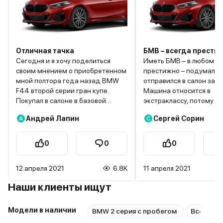
Отличная тачка
БМВ – всегда прести
Сегодня и я хочу поделиться
Иметь БМВ – в любом сл
своим мнением о приобретенном
престижно – подумал я 
мной полтора года назад BMW
отправился в салон за э
F44 второй серии гран купе.
Машина относится в
Покупал в салоне в базовой
экстраклассу, потому д
версии. Внешне автомобиль
здесь все с приставкой 
Андрей Лапин
Сергей Сорин
А
С
практически лишен хрома, но
Наверное, так всегда б
дешевкой не выглядит, кузов
когда пересаживаешься
смотрится аккуратно. Сделан по
отечественной машины 
0
0
0
образу и подобию старших
более комфортное. Ма
версий серий. В экстерьер
имеет безупречный вне
12 апреля 2021
6.8K
11 апреля 2021
седана отлично вписаны такие
который сочетается с о
элементы как, опущенная крыша
ходовыми качествами.
Наши клиенты ищут
двери и двери без рамок.
Специально рассматри
Интерьер салона выполнен в
вариант в кузове седан,
Модели в наличии
минималистическом стиле, но
считаю такие машины н
BMW 2 серия с пробегом
Все мод
экономии на материалах
пригодными для семьи. Пройдем