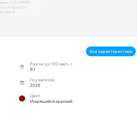
хно+ • 1.5 • РКПП
нзин • Передний
261 900 ₽
Все характеристики
Разгон до 100 км/ч, с
8.1
Год выпуска
2025
Цвет
Искрящийся красный