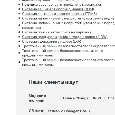
Подушка безопасности переднего пассажира
Система защиты от опрокидывания (ROM)
Система контроля давления в шинах (TPMS)
Система напоминания о непристегнутом ремне водит
Система напоминания о непристегнутом ремне перед
пассажира
Система поиска автомобиля на парковке
Система предупреждения о сходе с полосы (LDW)
Система удержания в полосе (LKA)
Трехточечные ремни безопасности пассажиров второ
Трехточечный ремень безопасности водителя с
преднатяжителем
Трехточечный ремень безопасности переднего пасса
преднатяжителем
Наши клиенты ищут
Модели в
Новые Changan UNI-S
Cha
наличии
Об авто
Отзывы о Changan UNI-S