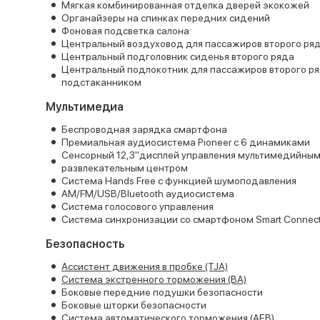
Мягкая комбинированная отделка дверей экокожей
Органайзеры на спинках передних сидений
Фоновая подсветка салона
Центральный воздуховод для пассажиров второго ря
Центральный подголовник сиденья второго ряда
Центральный подлокотник для пассажиров второго ря
подстаканником
Мультимедиа
Беспроводная зарядка смартфона
Премиальная аудиосистема Pioneer с 6 динамиками
Сенсорный 12,3"дисплей управления мультимедийны
развлекательным центром
Система Hands Free с функцией шумоподавления
AM/FM/USB/Bluetooth аудиосистема
Система голосового управления
Система синхронизации со смартфоном Smart Connect
Безопасность
Ассистент движения в пробке (TJA)
Система экстренного торможения (BA)
Боковые передние подушки безопасности
Боковые шторки безопасности
Система автоматического торможения (AEB)