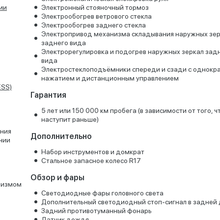
ии
Электронный стояночный тормоз
Электрообогрев ветрового стекла
Электрообогрев заднего стекла
Электропривод механизма складывания наружных зе
заднего вида
Электрорегулировка и подогрев наружных зеркал зад
вида
Электростеклоподъёмники спереди и сзади с однокр
нажатием и дистанционным управлением
ESS)
Гарантия
5 лет или 150 000 км пробега (в зависимости от того, ч
наступит раньше)
ения
Дополнительно
нии
Набор инструментов и домкрат
Стальное запасное колесо R17
Обзор и фары
низмом
Светодиодные фары головного света
Дополнительный светодиодный стоп-сигнал в задней
Задний противотуманный фонарь
Датчик дождя