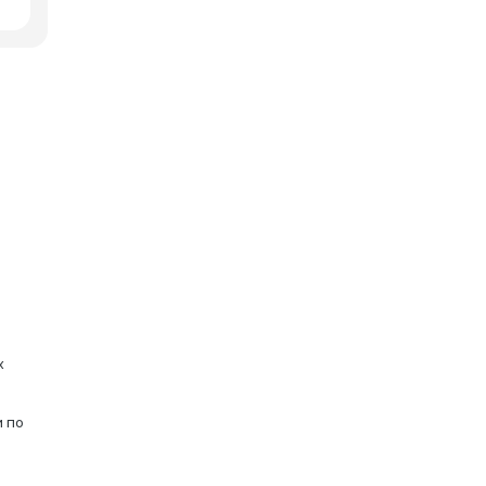
х
и по