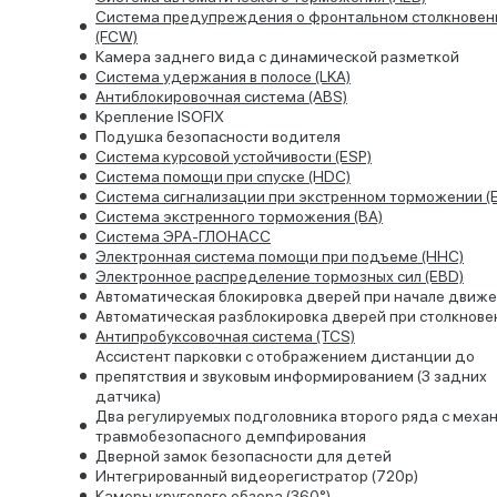
Система предупреждения о фронтальном столкновен
(FCW)
Камера заднего вида с динамической разметкой
Система удержания в полосе (LKA)
Антиблокировочная система (ABS)
Крепление ISOFIX
Подушка безопасности водителя
Система курсовой устойчивости (ESP)
Система помощи при спуске (HDC)
Система сигнализации при экстренном торможении (
Система экстренного торможения (BA)
Система ЭРА-ГЛОНАСС
Электронная система помощи при подъеме (HHC)
Электронное распределение тормозных сил (EBD)
Автоматическая блокировка дверей при начале движ
Автоматическая разблокировка дверей при столкнове
Антипробуксовочная система (TCS)
Ассистент парковки c отображением дистанции до
препятствия и звуковым информированием (3 задних
датчика)
Два регулируемых подголовника второго ряда с меха
травмобезопасного демпфирования
Дверной замок безопасности для детей
Интегрированный видеорегистратор (720p)
Камеры кругового обзора (360°)