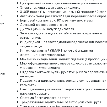
Центральный замок с дистанционным управлением
Энергопоглощающая рулевая колонка
3 USB порта (1 многофункциональный спереди / 2 сзад
да
Автомобильная розетка 12В для передних пассажиров
Бортовой компьютер с 10" цветным дисплеем
да с
Двухслойное ветровое стекло
Дистанционный запуск двигателя
Зеркало заднего вида с антибликовым покрытием и
затемнением
Индивидуальная светодиодная подсветка для пасса
заднего ряда
Интеллектуальный (SMART) ключ с функциями
м
дистанционного управления
Механизм складывания задних сидений (в пропорции 
Многофункциональное рулевое колесо с возможность
управления мультимедиа
Отделка экокожей руля и рукоятки рычага переключен
ion
передач
Подсветка индивидуальных зеркал в солнцезащитных
козырьках
Светодиодные указатели поворота интегрированные 
наружные зеркала
Система бесключевого доступа
Трехрежимный адаптивный электроусилитель руля
Электромеханическая блокировка руля