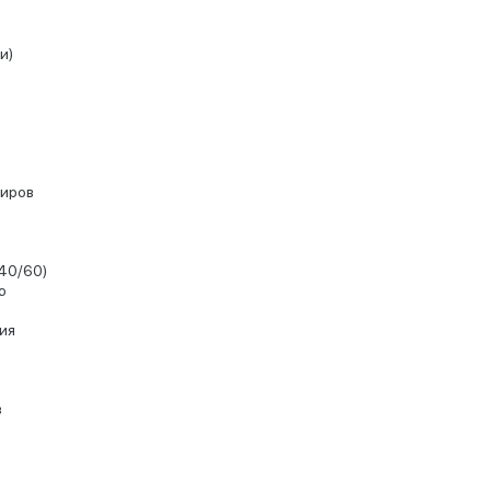
и)
жиров
40/60)
ю
ия
в