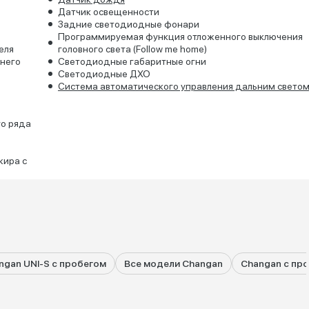
Датчик освещенности
Задние светодиодные фонари
Программируемая функция отложенного выключения
еля
головного света (Follow me home)
него
Светодиодные габаритные огни
Светодиодные ДХО
Система автоматического управления дальним светом
го ряда
жира с
ngan UNI-S с пробегом
Все модели Changan
Changan с пр