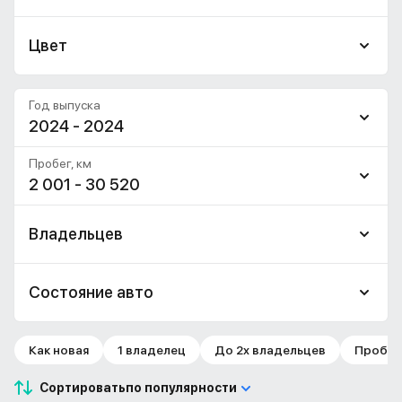
Цвет
Год выпуска
2024 - 2024
Пробег, км
2 001 - 30 520
Владельцев
Состояние авто
Как новая
1 владелец
До 2х владельцев
Пробег 
Сортировать
по популярности