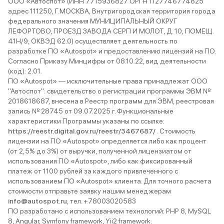
ООО «Автоспот» (ИНН 7715936827 ОРГН 1127746774825
адрес 111250, Г.МОСКВА, Внутригородская территория города
федерального значения МУНИЦИПАЛЬНЫЙ ОКРУГ
ЛЕФОРТОВО, ПРОЕЗД ЗАВОДА СЕРП И МОЛОТ, Д. 10, ПОМЕЩ.
41Н/9, ОКВЭД 62.0) осуществляет деятельность по
разработке ПО «Autospot» и предоставлению лицензий на ПО.
Согласно Приказу Минцифры от 08.10.22, вид деятельности
(код): 2.01.
ПО «Autospot» — исключительные права принадлежат ООО
"Автоспот": свидетельство о регистрации программы ЭВМ №
2018618687, внесена в Реестр программ для ЭВМ, реестровая
запись № 28745 от 09.07.2025 г. Функциональные
характеристики Программы указаны по ссылке:
https://reestr.digital.gov.ru/reestr/3467687/
. Стоимость
лицензии на ПО «Autospot» определяется либо как процент
(от 2,5% до 3%) от выручки, полученной лицензиатом от
использования ПО «Autospot», либо как фиксированный
платеж от 1100 рублей за каждого привлеченного с
использованием ПО «Autospot» клиента. Для точного расчета
стоимости отправьте заявку нашим менеджерам
info@autospot.ru
, тел. +78003020583
ПО разработано с использованием технологий: PHP 8, MySQL
8, Angular, Symfony framework, Yii2 framework.