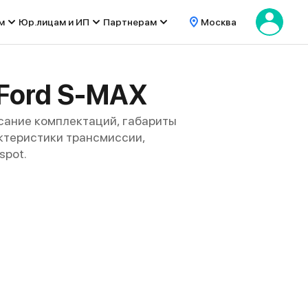
м
Юр.лицам и ИП
Партнерам
Москва
Ford S-MAX
сание комплектаций, габариты
рактеристики трансмиссии,
spot.