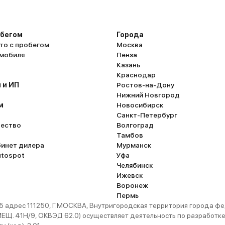
обегом
Города
то с пробегом
Москва
омобиля
Пенза
Казань
Краснодар
 и ИП
Ростов-на-Дону
Нижний Новгород
м
Новосибирск
Санкт-Петербург
ество
Волгоград
Тамбов
бинет дилера
Мурманск
utospot
Уфа
Челябинск
Ижевск
Воронеж
Пермь
 адрес 111250, Г.МОСКВА, Внутригородская территория города
. 41Н/9, ОКВЭД 62.0) осуществляет деятельность по разработке 