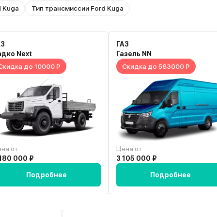
d Kuga
Тип трансмиссии Ford Kuga
АЗ
ГАЗ
адко Next
Газель NN
Скидка до 10000 Р
Скидка до 583000 Р
на от
Цена от
180 000 ₽
3 105 000 ₽
Подробнее
Подробнее