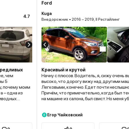
Ford
Kuga
4.7
Внедорожник • 2016 – 2019, II Рестайлинг
ередливых
Красивый и крутой
е, чем
Начну с плюсов. Водитель, я, сижу очень в
ны 5
высоко, что дорогу вижу над другими ма
у, почему моим
Легковыми, конечно. Едет почти неслышно
а – одна из
Причём, что примечательно, когда был т
риводных
на машине из салона, был свист. Но меня у
щный
свистят нештатные ветровики. Так и есть.
ся, за счет
свиста. Ехать по трассе – это удовольствие выше
Егор Чайковский
Е
в версию
среднего. 140 идёт запросто на оборота
л (Да! Это не
Скорость не чувствуется, езда уверенная
прекрасно
чувствуешь себя спокойно, есть ощущени