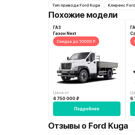
Тип привода Ford Kuga
Клиренс For
Похожие модели
ГАЗ
Г
Газон Next
С
Скидка до 10000 Р
Цена от
Це
4 750 000 ₽
6 
Подробнее
Отзывы о Ford Kuga