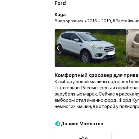
Ford
Kuga
Внедорожник • 2016 – 2019, II Рестайлинг
Комфортный кросовер для прив
К выбору новой машины подошел боле
тщательно. Рассмотрены и опробова
зарубежных марок. Сейчас я расскаж
выбором стал именно форд. Форд Куг
немногих машин, в которой у полноп
модификация использован менее мо
двигатель, работающий, что называет
Даниил Мамонтов
Д
технологий. Так я брал на тест-драй
Платинум, оснащенную мотором в 1.5 
опечатка), но класса EcoBoost. И он 