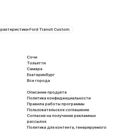
скому
грузила, но все помещалось на ура. Даже пом
ые. Бак
людей, шучу. Свет, управляемость, надежность
оробка-
на достойном уровне. Единственно, не очень
вук
довольна шумкой. Надо ею заняться на след н
когда
рактеристики Ford Transit Custom
маркий,
ольшим
ытрешь.
маркая, на
Сочи
медиа
Тольятти
нда какая-
Самара
дроид для
Екатеринбург
Все города
е стекло
Описание продукта
о. Даже не
Политика конфиденциальности
Форд,
Правила работы программы
Пользовательское соглашение
Согласие на получение рекламных
рассылок
Политика для контента, генерируемого