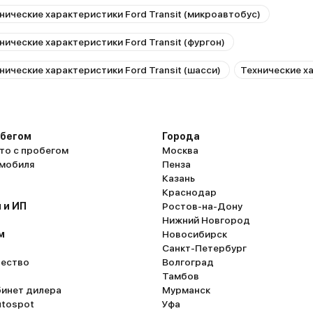
режим карт и
требуется. Всё расположено по классиче
нические характеристики Ford Transit (микроавтобус)
ндикулярно.
варианту – удобно и привычно. Кнопки красив
а нее как бы
без пробки, откручивать не требуется. К
нические характеристики Ford Transit (фургон)
етр-пятьдесят»
автомат работает на отлично. Нравится з
 комфортно –
двигателя. Он рычит, когда запускаешь, а 
нические характеристики Ford Transit (шасси)
Технические ха
путем установки
едешь, его не слышно. Теперь о минусах. Под полом в
ли приборов
багажнике нет места. Пластик на порогах 
хвалебную оду
любая грязь въедается и оттирается с б
е и разгрузке
трудом. Просто так мокрой тряпкой не в
 с минимальным
Багажник обит чем-то непонятным. Ткань 
обегом
Города
 устает
ней остаются следы от всего. На мульти
то с пробегом
Москва
жения. Так вот,
нельзя смотреть фильмы. Это вообще еру
омобиля
Пенза
елать броски
то. Карты от Гугл – это полный провал. Ан
Казань
алости, спина
автомобиля вообще недоделанный. У руля нет
Краснодар
по трассе не
регулировки по чувствительности. Задне
 и ИП
Ростов-на-Дону
огу и даже на
сильно заляпывает и закидывает. Но это мелочи,
Нижний Новгород
повороты. В
главное – как едет. Едет Куга великолепн
м
Новосибирск
мне бы
знаю, с чем сравнить. Форд – это всегда 
Санкт-Петербург
шину смело
держит марку и высокую марку.
ество
Волгоград
ый понимают,
Тамбов
мендовано
бинет дилера
Мурманск
, или ставить
utospot
Уфа
производства