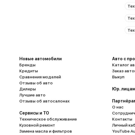
магнитола (она же переключается в 
Тех
навигации) расположена четко перпе
Мне с высоким ростом это удобно, я н
Тех
сверху вниз смотрю. А жене с ее «м
ездить в солнечную погоду не очень
Тех
она видит блики. Решили проблемку 
дополнительного навигатора на пане
там, где ей это удобно. Хочу спеть 
сидениям. Точнее боковой поддержк
спины. Тот, кто ездил с Урала в Крым
Новые автомобили
Авто с пр
числом остановок, поймет, насколько
Бренды
Каталог ав
водитель именно из-за сидячего поло
Кредиты
Заказ авт
максимум комфорта позволило мне д
Сравнения моделей
Выкуп
на 1200 км в день без физической уст
Отзывы об авто
не болела. Машина идет очень ровно, 
Дилеры
Юр. лицам
раскачивается, уверенно держит дор
Лучшие авто
большой скорости хорошо проходит 
Отзывы об автосалонах
Партнёра
ходовке форда куга нет ничего, что 
О нас
хотелось доделать или изменить. Ма
Сервисы и ТО
Сотруднич
порекомендую для водителей, котор
Техническое обслуживание
Контакты
что лить не то масло, которое реко
Кузовной ремонт
Личный ка
производителем, пытаясь сэкономить
Замена масла и фильтров
YouTube A
«аналоговые запчасти» китайского 