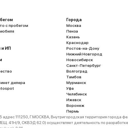
обегом
Города
то с пробегом
Москва
омобиля
Пенза
Казань
Краснодар
 и ИП
Ростов-на-Дону
Нижний Новгород
м
Новосибирск
Санкт-Петербург
ество
Волгоград
Тамбов
бинет дилера
Мурманск
utospot
Уфа
Челябинск
Ижевск
Воронеж
Пермь
 адрес 111250, Г.МОСКВА, Внутригородская территория города
. 41Н/9, ОКВЭД 62.0) осуществляет деятельность по разработке 