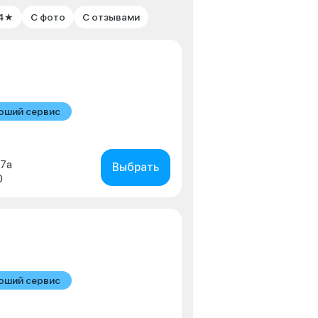
 4★
С фото
С отзывами
оший сервис
в
 7а
Выбрать
0
оший сервис