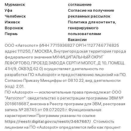
Мурманск
соглашение
Уфа
Согласие на получение
Челябинск
рекламных рассылок
Ижевск
Политика для контента,
Воронеж
генерируемого
Пермь
пользователями
Вакансии
ООО «Автоспот» (ИНН 7715936827 ОРГН 1127746774825
адрес 111250, Г.МОСКВА, Внутригородская территория города
федерального значения МУНИЦИПАЛЬНЫЙ ОКРУГ
ЛЕФОРТОВО, ПРОЕЗД ЗАВОДА СЕРП И МОЛОТ, Д. 10, ПОМЕЩ.
41Н/9, ОКВЭД 62.0) осуществляет деятельность по
разработке ПО «Autospot» и предоставлению лицензий на ПО.
Согласно Приказу Минцифры от 08.10.22, вид деятельности
(код): 2.01.
ПО «Autospot» — исключительные права принадлежат ООО
"Автоспот": свидетельство о регистрации программы ЭВМ №
2018618687, внесена в Реестр программ для ЭВМ, реестровая
запись № 28745 от 09.07.2025 г. Функциональные
характеристики Программы указаны по ссылке:
https://reestr.digital.gov.ru/reestr/3467687/
. Стоимость
лицензии на ПО «Autospot» определяется либо как процент