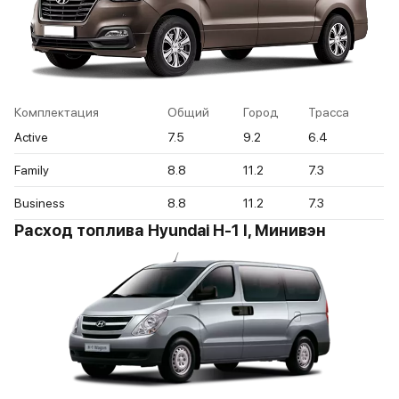
Комплектация
Общий
Город
Трасса
Active
7.5
9.2
6.4
Family
8.8
11.2
7.3
Business
8.8
11.2
7.3
Расход топлива Hyundai H-1 I, Минивэн