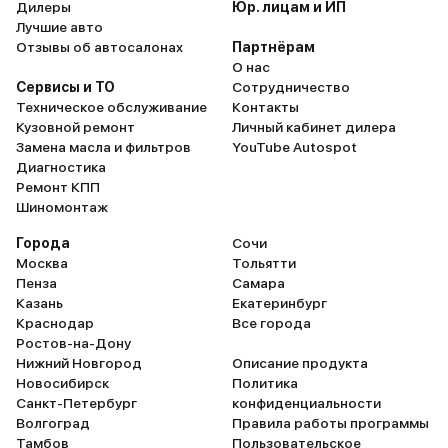
Дилеры
Юр. лицам и ИП
эксплуатации могу сказать, что
Лучшие авто
машина достойная, отличный
Отзывы об автосалонах
Партнёрам
вариант семейного авто.
О нас
Сервисы и ТО
Сотрудничество
Техническое обслуживание
Контакты
Кузовной ремонт
Личный кабинет дилера
Замена масла и фильтров
YouTube Autospot
Диагностика
Ремонт КПП
Шиномонтаж
Города
Сочи
Москва
Тольятти
Пенза
Самара
Казань
Екатеринбург
Краснодар
Все города
Ростов-на-Дону
Нижний Новгород
Описание продукта
Новосибирск
Политика
Санкт-Петербург
конфиденциальности
Волгоград
Правила работы программы
Тамбов
Пользовательское