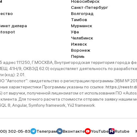
м
Новосибирск
Санкт-Петербург
ество
Волгоград
Тамбов
бинет дилера
Мурманск
utospot
Уфа
Челябинск
Ижевск
Воронеж
Пермь
 адрес 111250, Г.МОСКВА, Внутригородская территория города
. 41Н/9, ОКВЭД 62.0) осуществляет деятельность по разработке 
 (код): 2.01.
 "Автоспот": свидетельство о регистрации программы ЭВМ № 201
ьные характеристики Программы указаны по ссылке:
https://reestr.
%) от выручки, полученной лицензиатом от использования ПО «Autos
 клиента. Для точного расчета стоимости отправьте заявку нашим
 8, Angular, Symfony framework, Yii2 framework.
800) 302-05-83
Телеграм
Вконтакте
YouTube
Rutube