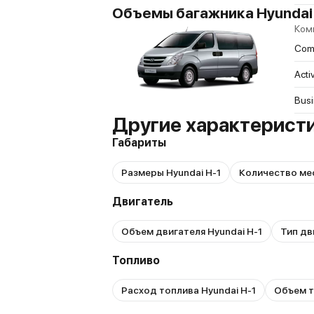
Объемы багажника Hyundai H
Ком
Comf
Acti
Bus
Другие характеристи
Габариты
Размеры Hyundai H-1
Количество мес
Двигатель
Объем двигателя Hyundai H-1
Тип дв
Топливо
Расход топлива Hyundai H-1
Объем т