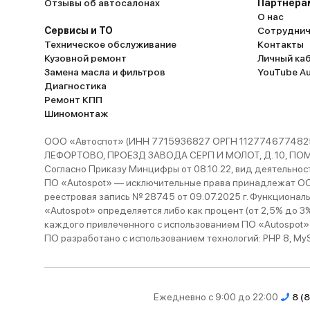
Отзывы об автосалонах
Партнёра
О нас
Сервисы и ТО
Сотруднич
Техническое обслуживание
Контакты
Кузовной ремонт
Личный ка
Замена масла и фильтров
YouTube A
Диагностика
Ремонт КПП
Шиномонтаж
ООО «Автоспот» (ИНН 7715936827 ОРГН 1127746774825
ЛЕФОРТОВО, ПРОЕЗД ЗАВОДА СЕРП И МОЛОТ, Д. 10, ПОМЕЩ
Согласно Приказу Минцифры от 08.10.22, вид деятельности
ПО «Autospot» — исключительные права принадлежат ООО
реестровая запись № 28745 от 09.07.2025 г. Функционал
«Autospot» определяется либо как процент (от 2,5% до 3
каждого привлеченного с использованием ПО «Autospot»
ПО разработано с использованием технологий: PHP 8, MySQL
Ежедневно с 9:00 до 22:00
8 (