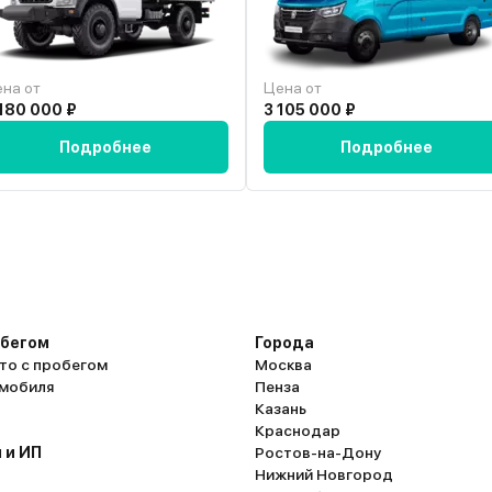
на от
Цена от
180 000 ₽
3 105 000 ₽
Подробнее
Подробнее
обегом
Города
то с пробегом
Москва
омобиля
Пенза
Казань
Краснодар
 и ИП
Ростов-на-Дону
Нижний Новгород