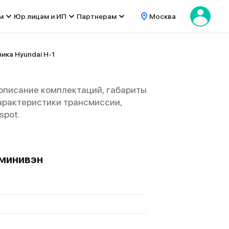
м
Юр.лицам и ИП
Партнерам
Москва
ика Hyundai H-1
 описание комплектаций, габариты
 характеристики трансмиссии,
spot.
/минивэн