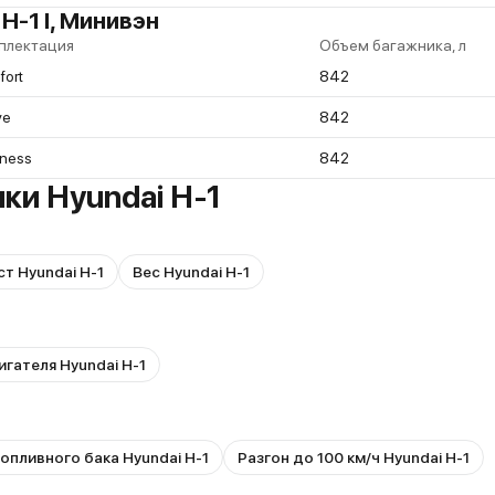
-1 I, Минивэн
плектация
Объем багажника, л
ort
842
ve
842
iness
842
ки Hyundai H-1
т Hyundai H-1
Вес Hyundai H-1
игателя Hyundai H-1
опливного бака Hyundai H-1
Разгон до 100 км/ч Hyundai H-1