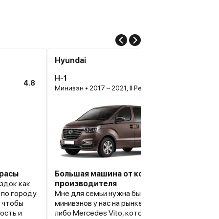
Hyundai
H-1
4.8
Минивэн • 2017 – 2021, II Рестайлинг
трасы
Большая машина от корейского
здок как
производителя
, по городу
Мне для семьи нужна была большая машина, а 
, чтобы
минивэнов у нас на рынке сейчас почти никакой
ость и
либо Mercedes Vito, который стоит космическ