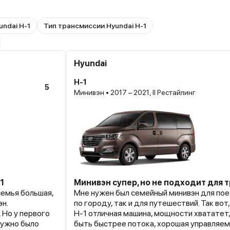
undai H-1
Тип трансмиссии Hyundai H-1
1
Hyundai
H-1
5
Минивэн • 2017 – 2021, II Рестайлинг
1
Минивэн супер, но не подходит для 
семья большая,
Мне нужен был семейный минивэн для пое
эн.
по городу, так и для путешествий. Так вот
 Но у первого
Н-1 отличная машина, мощности хвататет
нужно было
быть быстрее потока, хорошая управляем