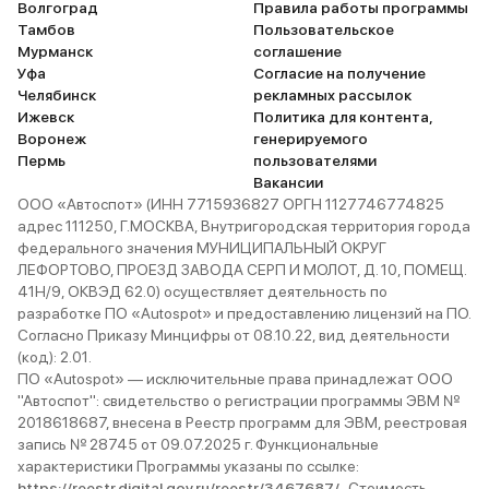
Волгоград
Правила работы программы
Тамбов
Пользовательское
Мурманск
соглашение
Уфа
Согласие на получение
Челябинск
рекламных рассылок
Ижевск
Политика для контента,
Воронеж
генерируемого
Пермь
пользователями
Вакансии
ООО «Автоспот» (ИНН 7715936827 ОРГН 1127746774825
адрес 111250, Г.МОСКВА, Внутригородская территория города
федерального значения МУНИЦИПАЛЬНЫЙ ОКРУГ
ЛЕФОРТОВО, ПРОЕЗД ЗАВОДА СЕРП И МОЛОТ, Д. 10, ПОМЕЩ.
41Н/9, ОКВЭД 62.0) осуществляет деятельность по
разработке ПО «Autospot» и предоставлению лицензий на ПО.
Согласно Приказу Минцифры от 08.10.22, вид деятельности
(код): 2.01.
ПО «Autospot» — исключительные права принадлежат ООО
"Автоспот": свидетельство о регистрации программы ЭВМ №
2018618687, внесена в Реестр программ для ЭВМ, реестровая
запись № 28745 от 09.07.2025 г. Функциональные
характеристики Программы указаны по ссылке:
https://reestr.digital.gov.ru/reestr/3467687/
. Стоимость