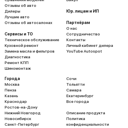
каменистой дороге могут быть
Отзывы об авто
проблемы. В целом, после года
Дилеры
Юр. лицам и ИП
эксплуатации могу сказать, что
Лучшие авто
машина достойная, отличный
Отзывы об автосалонах
Партнёрам
вариант семейного авто.
О нас
Сервисы и ТО
Сотрудничество
Техническое обслуживание
Контакты
Кузовной ремонт
Личный кабинет дилера
Замена масла и фильтров
YouTube Autospot
Диагностика
Ремонт КПП
Шиномонтаж
Города
Сочи
Москва
Тольятти
Пенза
Самара
Казань
Екатеринбург
Краснодар
Все города
Ростов-на-Дону
Нижний Новгород
Описание продукта
Новосибирск
Политика
Санкт-Петербург
конфиденциальности