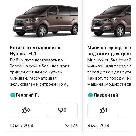
Вставлю пять копеек о
Минивэн супер, но не
Hyundai H-1
подходит для трасы
Любим путешествовать по
Мне нужен был семейн
России, а семья большая, так и
минивэн для поездок ка
пришли к решению купить
городу, так и для путеш
минивэн. Рассматривал
Так вот, по городу Н-1 
фольксваген и ситроен. Но у
машина, мощности хват
первого не понравилась
чтобы быть быстрее пот
Георгий П.
Лаврентий
Г
Л
стоимость, а второй нужно было
хорошая управляемость
ждать непонятно сколько. Дилер
понятные габариты, но в
сказал от 3 месяцев. Hyundai H-1
поездках все становитс
0
0
1
привлек внимание именно своей
порядок хуже. После 1
простотой. Нам с женой изысков
уже не тянет, расход т
10 мая 2019
17K
9 мая 2019
не нужно, детям и собакам
вырастает значительно, 
дизайн тем более не интересен.
большой площади борт