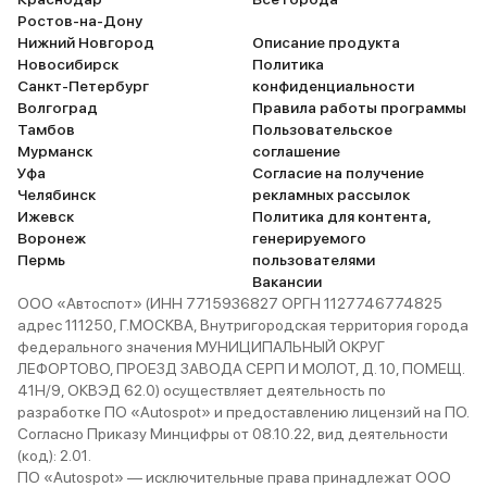
Ростов-на-Дону
Нижний Новгород
Описание продукта
Новосибирск
Политика
Санкт-Петербург
конфиденциальности
Волгоград
Правила работы программы
Тамбов
Пользовательское
Мурманск
соглашение
Уфа
Согласие на получение
Челябинск
рекламных рассылок
Ижевск
Политика для контента,
Воронеж
генерируемого
Пермь
пользователями
Вакансии
ООО «Автоспот» (ИНН 7715936827 ОРГН 1127746774825
адрес 111250, Г.МОСКВА, Внутригородская территория города
федерального значения МУНИЦИПАЛЬНЫЙ ОКРУГ
ЛЕФОРТОВО, ПРОЕЗД ЗАВОДА СЕРП И МОЛОТ, Д. 10, ПОМЕЩ.
41Н/9, ОКВЭД 62.0) осуществляет деятельность по
разработке ПО «Autospot» и предоставлению лицензий на ПО.
Согласно Приказу Минцифры от 08.10.22, вид деятельности
(код): 2.01.
ПО «Autospot» — исключительные права принадлежат ООО