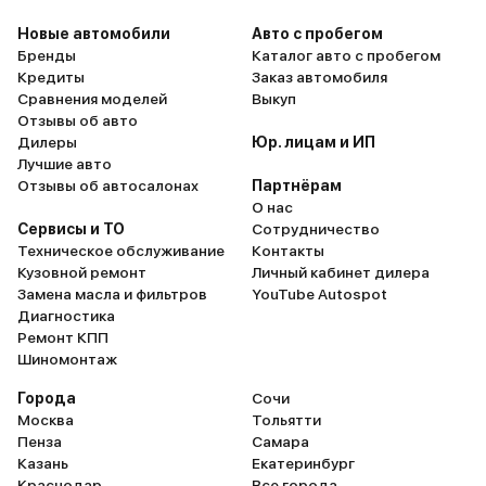
достаточная. По расходу топлива
удивил. В смешанном город/
Новые автомобили
Авто с пробегом
трасса (70/30) 12 л. Думал, что
Бренды
Каталог авто с пробегом
будет больше. Из недостатков –
Кредиты
Заказ автомобиля
клиренс мог бы быть и повыше. На
Сравнения моделей
Выкуп
каменистой дороге могут быть
Отзывы об авто
проблемы. В целом, после года
Дилеры
Юр. лицам и ИП
эксплуатации могу сказать, что
Лучшие авто
машина достойная, отличный
Отзывы об автосалонах
Партнёрам
вариант семейного авто.
О нас
Сервисы и ТО
Сотрудничество
Техническое обслуживание
Контакты
Кузовной ремонт
Личный кабинет дилера
Замена масла и фильтров
YouTube Autospot
Диагностика
Ремонт КПП
Шиномонтаж
Города
Сочи
Москва
Тольятти
Пенза
Самара
Казань
Екатеринбург
Краснодар
Все города