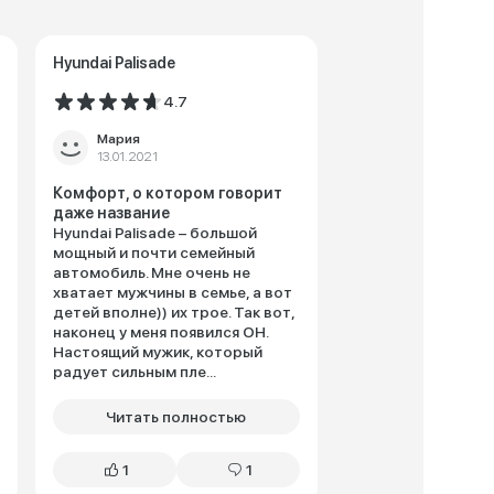
Hyundai Palisade
4.7
Мария
13.01.2021
Комфорт, о котором говорит
даже название
Hyundai Palisade – большой
мощный и почти семейный
автомобиль. Мне очень не
хватает мужчины в семье, а вот
детей вполне)) их трое. Так вот,
наконец у меня появился ОН.
Настоящий мужик, который
радует сильным пле...
Читать полностью
1
1