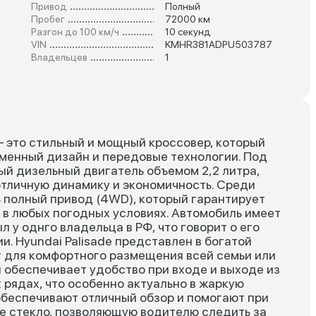
Привод
Полный
Пробег
72000 км
Разгон до 100 км/ч
10 секунд
VIN
KMHR381ADPU503787
Владельцев
1
 — это стильный и мощный кроссовер, который
еменный дизайн и передовые технологии. Под
й дизельный двигатель объемом 2,2 литра,
 отличную динамику и экономичность. Среди
 полный привод (4WD), который гарантирует
 в любых погодных условиях. Автомобиль имеет
л у однго владельца в РФ, что говорит о его
. Hyundai Palisade представлен в богатой
ст для комфортного размещения всей семьи или
 обеспечивает удобство при входе и выходе из
 рядах, что особенно актуально в жаркую
 обеспечивают отличный обзор и помогают при
ое стекло, позволяющую водителю следить за