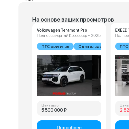
На основе ваших просмотров
Volkswagen Teramont Pro
EXEED 
Полноразмерный Кроссовер • 2025
Полнор
ПТС оригинал
Один владелец
ПТС 
Цена авто
Цена
5 500 000 ₽
2 8
Подробнее