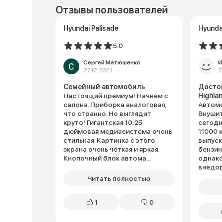
Отзывы пользователей
Hyundai Palisade
Hyunda
5.0
Сергей Матюшенко
И
27.12.2021
2
Семейный автомобиль
Досто
Настоящий премиум! Начнём с
Highla
салона. Приборка аналоговая,
Автомо
что странно. Но выглядит
Внушит
круто! Гигантская 10,25
сегодн
дюймовая медиасистема очень
11000 
стильная. Картинка с этого
выпуск
экрана очень чёткая и яркая.
бензин,
Кнопочный блок автома...
однако
внедор
Читать полностью
1
0