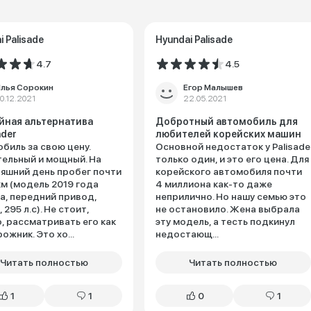
i Palisade
Hyundai Palisade
4.7
4.5
лья Сорокин
Егор Малышев
0.12.2021
22.05.2021
йная альтернатива
Добротный автомобиль для
nder
любителей корейских машин
биль за свою цену.
Основной недостаток у Palisade
ельный и мощный. На
только один, и это его цена. Для
яшний день пробег почти
корейского автомобиля почти
км (модель 2019 года
4 миллиона как-то даже
а, передний привод,
неприлично. Но нашу семью это
 295 л.с). Не стоит,
не остановило. Жена выбрала
, рассматривать его как
эту модель, а тесть подкинул
ожник. Это хо...
недостающ...
Читать полностью
Читать полностью
1
1
0
1