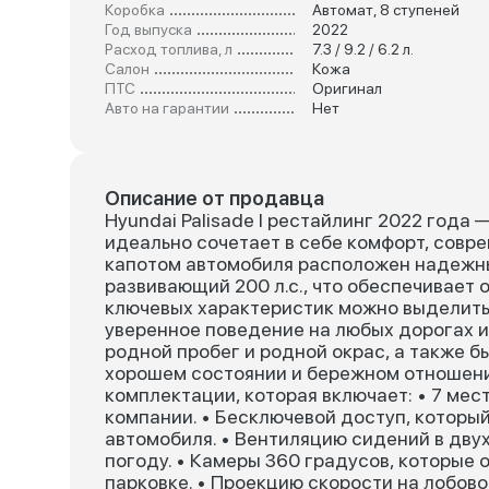
Коробка
Автомат, 8 ступеней
Год выпуска
2022
Расход топлива, л
7.3 / 9.2 / 6.2 л.
Салон
Кожа
ПТС
Оригинал
Авто на гарантии
Нет
Описание от продавца
Hyundai Palisade I рестайлинг 2022 года
идеально сочетает в себе комфорт, совр
капотом автомобиля расположен надежны
развивающий 200 л.с., что обеспечивает
ключевых характеристик можно выделить
уверенное поведение на любых дорогах и
родной пробег и родной окрас, а также бы
хорошем состоянии и бережном отношении
комплектации, которая включает: • 7 ме
компании. • Бесключевой доступ, который
автомобиля. • Вентиляцию сидений в двух
погоду. • Камеры 360 градусов, которые
парковке. • Проекцию скорости на лобов