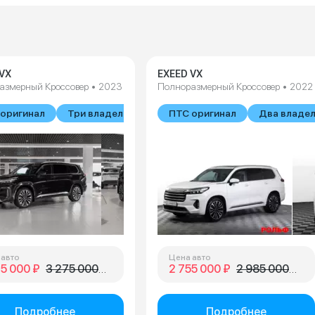
VX
EXEED VX
азмерный Кроссовер • 2023
Полноразмерный Кроссовер • 2022
оригинал
Три владельца
ПТС оригинал
Два владе
 авто
Цена авто
25 000 ₽
3 275 000 ₽
2 755 000 ₽
2 985 000 ₽
Подробнее
Подробнее