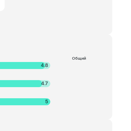
Общий
4.8
4.7
5