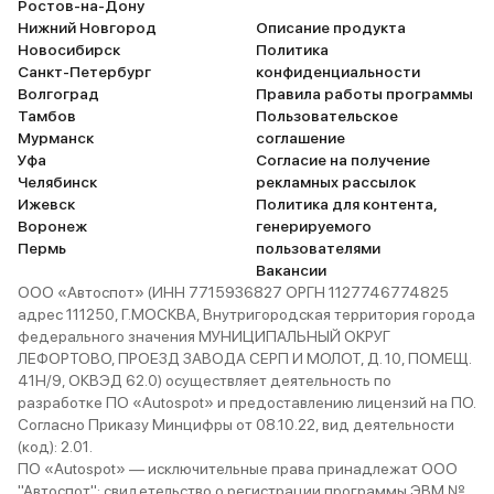
Ростов-на-Дону
Нижний Новгород
Описание продукта
Новосибирск
Политика
Санкт-Петербург
конфиденциальности
Волгоград
Правила работы программы
Тамбов
Пользовательское
Мурманск
соглашение
Уфа
Согласие на получение
Челябинск
рекламных рассылок
Ижевск
Политика для контента,
Воронеж
генерируемого
Пермь
пользователями
Вакансии
ООО «Автоспот» (ИНН 7715936827 ОРГН 1127746774825
адрес 111250, Г.МОСКВА, Внутригородская территория города
федерального значения МУНИЦИПАЛЬНЫЙ ОКРУГ
ЛЕФОРТОВО, ПРОЕЗД ЗАВОДА СЕРП И МОЛОТ, Д. 10, ПОМЕЩ.
41Н/9, ОКВЭД 62.0) осуществляет деятельность по
разработке ПО «Autospot» и предоставлению лицензий на ПО.
Согласно Приказу Минцифры от 08.10.22, вид деятельности
(код): 2.01.
ПО «Autospot» — исключительные права принадлежат ООО
"Автоспот": свидетельство о регистрации программы ЭВМ №