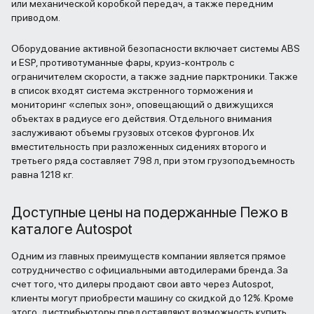
или механической коробкой передач, а также передним
приводом.
Оборудование активной безопасности включает системы ABS
и ESP, противотуманные фары, круиз-контроль с
ограничителем скорости, а также задние парктроники. Также
в список входят система экстренного торможения и
мониторинг «слепых зон», оповещающий о движущихся
объектах в радиусе его действия. Отдельного внимания
заслуживают объемы грузовых отсеков фургонов. Их
вместительность при разложенных сидениях второго и
третьего ряда составляет 798 л, при этом грузоподъемность
равна 1218 кг.
Доступные цены на подержанные Пежо в
каталоге Autospot
Одним из главных преимуществ компании является прямое
сотрудничество с официальными автодилерами бренда. За
счет того, что дилеры продают свои авто через Autospot,
клиенты могут приобрести машину со скидкой до 12%. Кроме
этого, дистрибьюторы предоставляют возможность купить