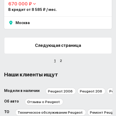
670 000 ₽
В кредит от 8 585 ₽ / мес.
Москва
Следующая страница
1
2
Наши клиенты ищут
Модели в наличии
Peugeot 2008
Peugeot 208
Peu
Об авто
Отзывы о Peugeot
ТО
Техническое обслуживание Peugeot
Ремонт Peuge