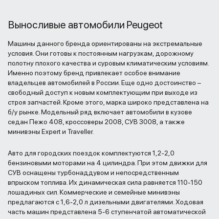
Выносливые автомобили Peugeot
Машины данного бренда ориентированы на экстремальные
условия. Они готовы к постоянным нагрузкам, дорожному
полотну плохого качества и суровым климатическим условиям.
Именно поэтому бренд привлекает особое внимание
владельцев автомобилей в России. Еще одно достоинство –
свободный доступ к новым комплектующим при выходе из
строя запчастей. Кроме этого, марка широко представлена на
б/у рынке. Модельный ряд включает автомобили в кузове
седан Пежо 408, кроссоверы 2008, СУВ 3008, а также
минивэны Expert и Traveller.
Авто для городских поездок комплектуются 1,2-2,0
бензиновыми моторами на 4 цилиндра. При этом движки для
СУВ оснащены турбонаддувом и непосредственным
впрыском топлива. Их динамическая сила равняется 110-150
лошадиных сил. Коммерческие и семейные минивэны
предлагаются с 1,6-2,0 л дизельными двигателями. Ходовая
часть машин представлена 5-6 ступенчатой автоматической