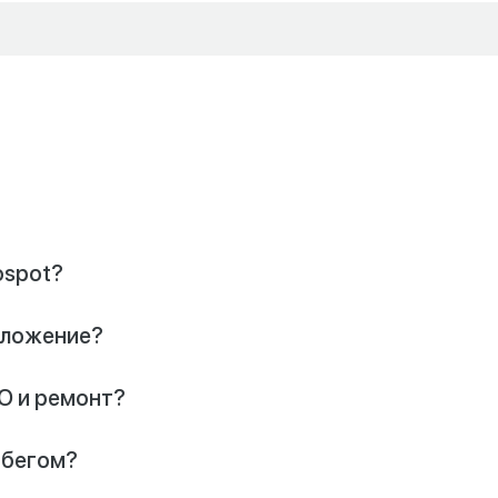
ospot?
риложение?
О и ремонт?
обегом?