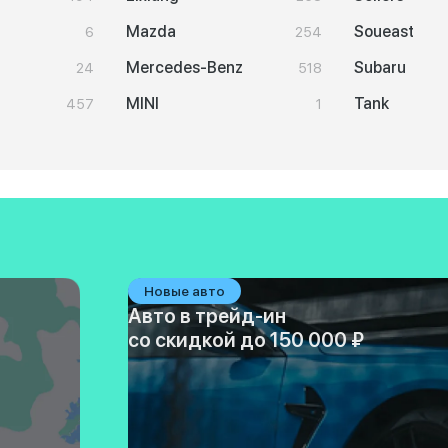
Mazda
Soueast
6
254
Mercedes-Benz
Subaru
24
518
MINI
Tank
457
1
Новые авто
Авто в трейд-ин
со скидкой до 150 000 ₽