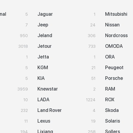
nal
Jaguar
Mitsubishi
5
1
Jeep
Nissan
7
24
Jeland
Nordcross
950
306
Jetour
OMODA
3018
733
Jetta
ORA
1
1
KGM
Peugeot
5
21
KIA
Porsche
5
51
Knewstar
RAM
3959
2
LADA
ROX
10
1224
Land Rover
Skoda
232
4
Lexus
Solaris
11
19
Lixiang
Sollers
194
258