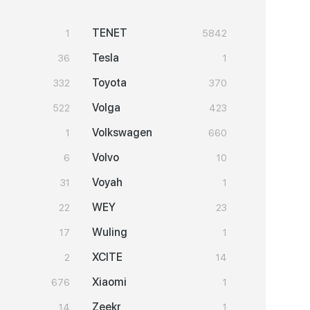
TENET
1
5842
Tesla
36
1
Toyota
332
370
Volga
522
423
Volkswagen
1
660
Volvo
6
10
Voyah
31
1
WEY
22
23
Wuling
17
1
XCITE
2
14
Xiaomi
676
1
Zeekr
14
1