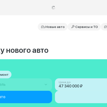
Новые авто
Сервисы и ТО
у нового авто
емонт
Цена до
ель
вто