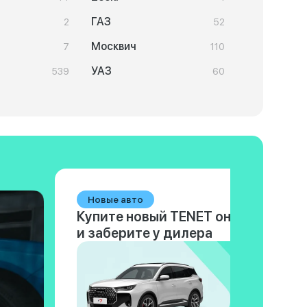
ГАЗ
2
52
Москвич
7
110
УАЗ
539
60
Новые авто
Купите новый TENET онлайн
и заберите у дилера