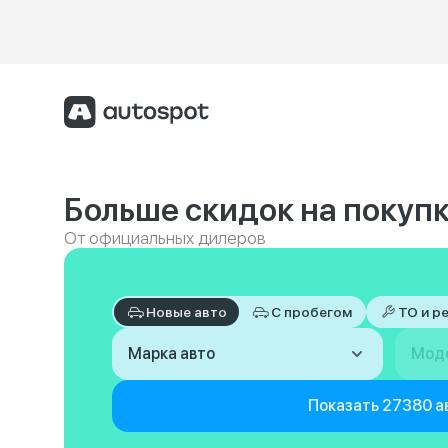
Больше скидок на покупк
От официальных дилеров
Новые авто
С пробегом
ТО и р
Марка авто
Мод
Показать 27380 а