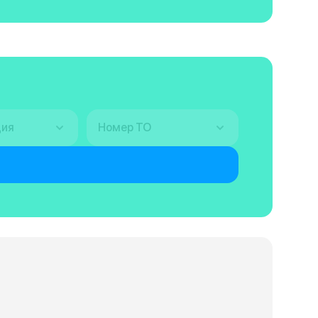
ция
Номер ТО