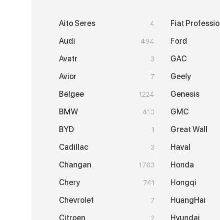
Aito Seres
Fiat Professio
4
Audi
Ford
494
Avatr
GAC
3
Avior
Geely
7
Belgee
Genesis
1224
BMW
GMC
410
BYD
Great Wall
1
Cadillac
Haval
3
Changan
Honda
1763
Chery
Hongqi
741
Chevrolet
HuangHai
7
Citroen
Hyundai
2