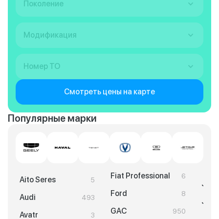
Поколение
Модификация
Номер ТО
Смотреть цены на карте
Популярные марки
Fiat Professional
6
Aito Seres
5
Jeep
Ford
8
Audi
493
Jela
GAC
950
Avatr
3
Jeto