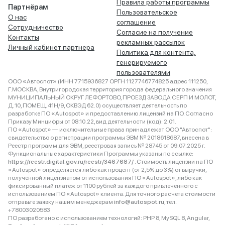
Правила работы программы
Партнёрам
Пользовательское
О нас
соглашение
Сотрудничество
Согласие на получение
Контакты
рекламных рассылок
Личный кабинет партнера
Политика для контента,
генерируемого
пользователями
ООО «Автоспот» (ИНН 7715936827 ОРГН 1127746774825 адрес 111250,
Г.МОСКВА, Внутригородская территория города федерального значения
МУНИЦИПАЛЬНЫЙ ОКРУГ ЛЕФОРТОВО, ПРОЕЗД ЗАВОДА СЕРП И МОЛОТ,
Д. 10, ПОМЕЩ. 41Н/9, ОКВЭД 62.0) осуществляет деятельность по
разработке ПО «Autospot» и предоставлению лицензий на ПО. Согласно
Приказу Минцифры от 08.10.22, вид деятельности (код): 2.01.
ПО «Autospot» — исключительные права принадлежат ООО "Автоспот":
свидетельство о регистрации программы ЭВМ № 2018618687, внесена в
Реестр программ для ЭВМ, реестровая запись № 28745 от 09.07.2025 г.
Функциональные характеристики Программы указаны по ссылке:
https://reestr.digital.gov.ru/reestr/3467687/
. Стоимость лицензии на ПО
«Autospot» определяется либо как процент (от 2,5% до 3%) от выручки,
полученной лицензиатом от использования ПО «Autospot», либо как
фиксированный платеж от 1100 рублей за каждого привлеченного с
использованием ПО «Autospot» клиента. Для точного расчета стоимости
отправьте заявку нашим менеджерам
info@autospot.ru
, тел.
+78003020583
ПО разработано с использованием технологий: PHP 8, MySQL 8, Angular,