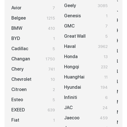
Geely
3085
Avior
7
Jett
Genesis
1
Belgee
1215
KGM
GMC
7
BMW
410
KIA
Great Wall
5
BYD
1
Knew
Haval
3962
Cadillac
5
LAD
Honda
13
Changan
1750
Land
Hongqi
232
Chery
741
Lexu
HuangHai
11
Chevrolet
10
Lixi
Hyundai
194
Citroen
2
Maz
Infiniti
6
Esteo
5
Merc
JAC
24
EXEED
639
MINI
Jaecoo
459
Fiat
1
Mits