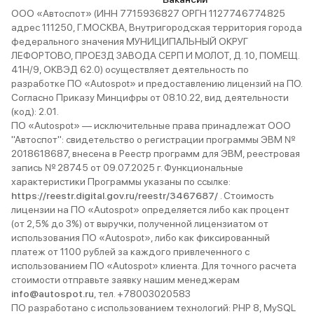
ООО «Автоспот» (ИНН 7715936827 ОРГН 1127746774825
адрес 111250, Г.МОСКВА, Внутригородская территория города
федерального значения МУНИЦИПАЛЬНЫЙ ОКРУГ
ЛЕФОРТОВО, ПРОЕЗД ЗАВОДА СЕРП И МОЛОТ, Д. 10, ПОМЕЩ.
41Н/9, ОКВЭД 62.0) осуществляет деятельность по
разработке ПО «Autospot» и предоставлению лицензий на ПО.
Согласно Приказу Минцифры от 08.10.22, вид деятельности
(код): 2.01.
ПО «Autospot» — исключительные права принадлежат ООО
"Автоспот": свидетельство о регистрации программы ЭВМ №
2018618687, внесена в Реестр программ для ЭВМ, реестровая
запись № 28745 от 09.07.2025 г. Функциональные
характеристики Программы указаны по ссылке:
https://reestr.digital.gov.ru/reestr/3467687/
. Стоимость
лицензии на ПО «Autospot» определяется либо как процент
(от 2,5% до 3%) от выручки, полученной лицензиатом от
использования ПО «Autospot», либо как фиксированный
платеж от 1100 рублей за каждого привлеченного с
использованием ПО «Autospot» клиента. Для точного расчета
стоимости отправьте заявку нашим менеджерам
info@autospot.ru
, тел. +78003020583
ПО разработано с использованием технологий: PHP 8, MySQL